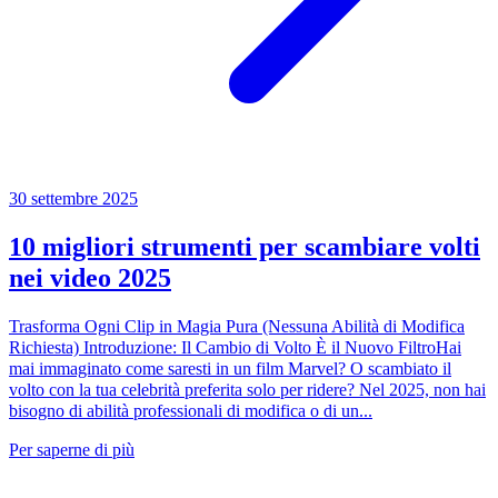
30 settembre 2025
10 migliori strumenti per scambiare volti
nei video 2025
Trasforma Ogni Clip in Magia Pura (Nessuna Abilità di Modifica
Richiesta) Introduzione: Il Cambio di Volto È il Nuovo FiltroHai
mai immaginato come saresti in un film Marvel? O scambiato il
volto con la tua celebrità preferita solo per ridere? Nel 2025, non hai
bisogno di abilità professionali di modifica o di un...
Per saperne di più