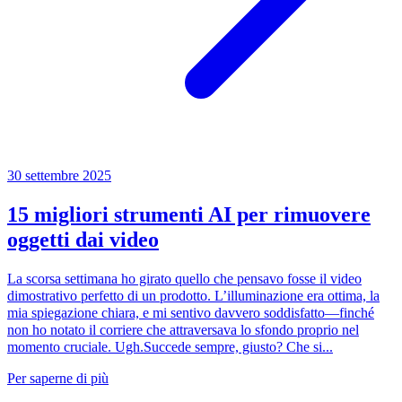
30 settembre 2025
15 migliori strumenti AI per rimuovere
oggetti dai video
La scorsa settimana ho girato quello che pensavo fosse il video
dimostrativo perfetto di un prodotto. L’illuminazione era ottima, la
mia spiegazione chiara, e mi sentivo davvero soddisfatto—finché
non ho notato il corriere che attraversava lo sfondo proprio nel
momento cruciale. Ugh.Succede sempre, giusto? Che si...
Per saperne di più