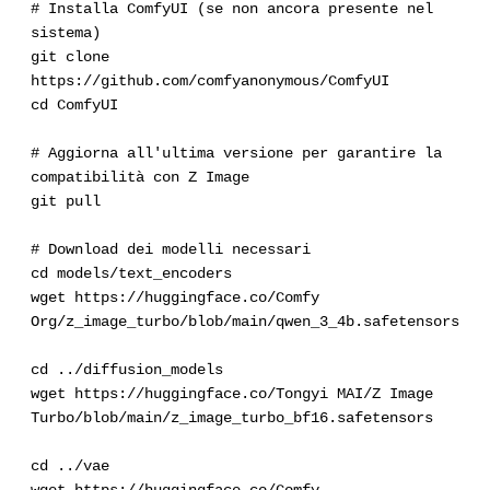
# Installa ComfyUI (se non ancora presente nel
sistema)
git clone
https://github.com/comfyanonymous/ComfyUI
cd ComfyUI
# Aggiorna all'ultima versione per garantire la
compatibilità con Z Image
git pull
# Download dei modelli necessari
cd models/text_encoders
wget https://huggingface.co/Comfy
Org/z_image_turbo/blob/main/qwen_3_4b.safetensors
cd ../diffusion_models
wget https://huggingface.co/Tongyi MAI/Z Image
Turbo/blob/main/z_image_turbo_bf16.safetensors
cd ../vae
wget https://huggingface.co/Comfy