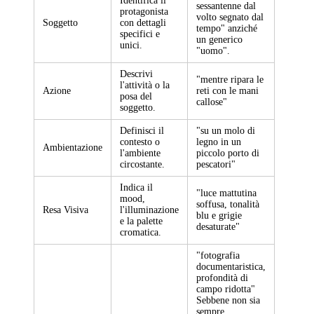
Identifica il
sessantenne dal
protagonista
volto segnato dal
Soggetto
con dettagli
tempo" anziché
specifici e
un generico
unici.
"uomo".
Descrivi
"mentre ripara le
l'attività o la
Azione
reti con le mani
posa del
callose"
soggetto.
Definisci il
"su un molo di
contesto o
legno in un
Ambientazione
l'ambiente
piccolo porto di
circostante.
pescatori"
Indica il
"luce mattutina
mood,
soffusa, tonalità
Resa Visiva
l'illuminazione
blu e grigie
e la palette
desaturate"
cromatica.
"fotografia
documentaristica,
profondità di
campo ridotta"
Sebbene non sia
sempre