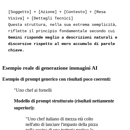
[Soggetto] + [Azione] + [Contesto] + [Resa
Visiva] + [Dettagli Tecnici]
Questa struttura, nella sua estrema semplicità,
riflette il principio fondamentale secondo cui
Gemini risponde meglio a descrizioni naturali e
discorsive rispetto al mero accumulo di parole
chiave.
Esempio reale di generazione immagini AI
Esempio di prompt generico con risultati poco coerenti:
"Uno chef ai fornelli
Modello di prompt strutturato (risultati nettamente
superiori):
"Uno chef italiano di mezza età colto
nell'atto di lanciare l'impasto della pizza
nella cucina di una trattoria rustica; la