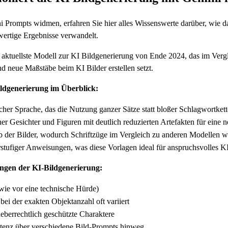
 Prompts widmen, erfahren Sie hier alles Wissenswerte darüber, wie d
wertige Ergebnisse verwandelt.
 aktuellste Modell zur KI Bildgenerierung von Ende 2024, das im Vergl
und neue Maßstäbe beim KI Bilder erstellen setzt.
ildgenerierung im Überblick:
cher Sprache, das die Nutzung ganzer Sätze statt bloßer Schlagwortket
er Gesichter und Figuren mit deutlich reduzierten Artefakten für eine n
b der Bilder, wodurch Schriftzüge im Vergleich zu anderen Modellen we
tufiger Anweisungen, was diese Vorlagen ideal für anspruchsvolles K
ngen der KI-Bildgenerierung:
ie vor eine technische Hürde)
ei der exakten Objektanzahl oft variiert
eberrechtlich geschützte Charaktere
tenz über verschiedene Bild-Prompts hinweg