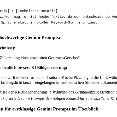
ptik] + [Technische Details]
wirken mag, er ist hocheffektiv, da der entscheidende Vo
 Sprache statt in bloßem Keyword-Stuffing liegt.
r hochwertige Gemini Prompts:
ebnisse):
 Zubereitung eines exquisiten Gourmet-Gerichts“
e deutlich bessere KI Bildgenerierung:
lters wirft in einer rustikalen Trattoria-Küche Pizzateig in die Luft, 
chmittagslicht tanzt – eingefangen im authentischen Stil einer dokumen
bnisse der KI-Bildgenerierung]
↑ Während das Grundkonzept identisch ble
trukturierte Gemini Prompts den nötigen Kontext für eine exzellente KI-
n für erstklassige Gemini Prompts im Überblick: