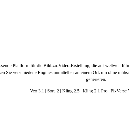
ntraler All-in-One KI-
sende Plattform für die Bild-zu-Video-Erstellung, die auf weltweit fü
utzen Sie verschiedene Engines unmittelbar an einem Ort, um ohne müh
generieren.
Veo 3.1
|
Sora 2
|
Kling 2.5
|
Kling 2.1 Pro
|
PixVerse
gsstarke Tools für die professionelle KI-Vid