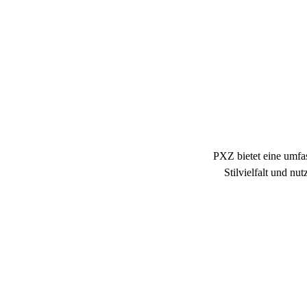
Ze
PXZ bietet eine umfas
Stilvielfalt und n
Entdecken Sie leistun