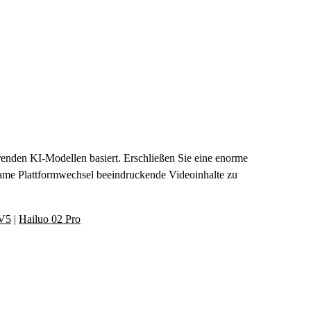
Videogenerator
hrenden KI-Modellen basiert. Erschließen Sie eine enorme
same Plattformwechsel beeindruckende Videoinhalte zu
 V5
|
Hailuo 02 Pro
eoerstellung