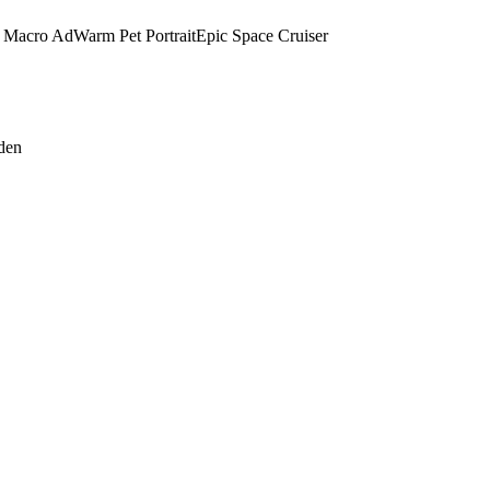
 Macro Ad
Warm Pet Portrait
Epic Space Cruiser
den