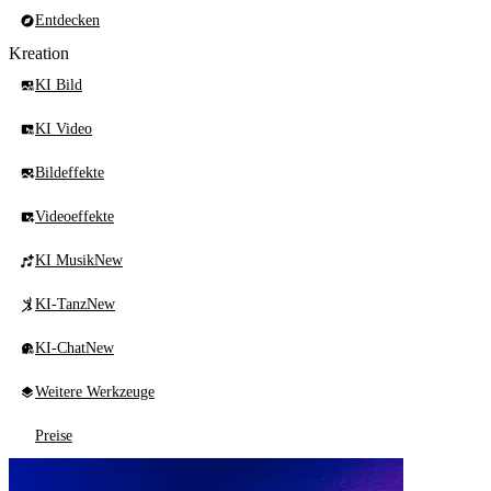
Entdecken
Kreation
KI Bild
KI Video
Bildeffekte
Videoeffekte
KI Musik
New
KI-Tanz
New
KI-Chat
New
Weitere Werkzeuge
Preise