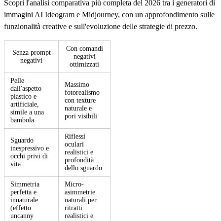
Scopri l'analisi comparativa più completa del 2026 tra i generatori di
immagini AI Ideogram e Midjourney, con un approfondimento sulle
funzionalità creative e sull'evoluzione delle strategie di prezzo.
Con comandi
Senza prompt
negativi
negativi
ottimizzati
Pelle
Massimo
dall'aspetto
fotorealismo
plastico e
con texture
artificiale,
naturale e
simile a una
pori visibili
bambola
Riflessi
Sguardo
oculari
inespressivo e
realistici e
occhi privi di
profondità
vita
dello sguardo
Simmetria
Micro-
perfetta e
asimmetrie
innaturale
naturali per
(effetto
ritratti
uncanny
realistici e