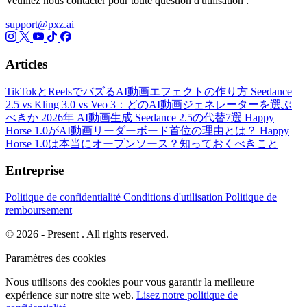
Veuillez nous contacter pour toute question d'utilisation :
support@pxz.ai
Articles
TikTokとReelsでバズるAI動画エフェクトの作り方
Seedance
2.5 vs Kling 3.0 vs Veo 3：どのAI動画ジェネレーターを選ぶ
べきか
2026年 AI動画生成 Seedance 2.5の代替7選
Happy
Horse 1.0がAI動画リーダーボード首位の理由とは？
Happy
Horse 1.0は本当にオープンソース？知っておくべきこと
Entreprise
Politique de confidentialité
Conditions d'utilisation
Politique de
remboursement
© 2026 - Present . All rights reserved.
Paramètres des cookies
Nous utilisons des cookies pour vous garantir la meilleure
expérience sur notre site web.
Lisez notre politique de