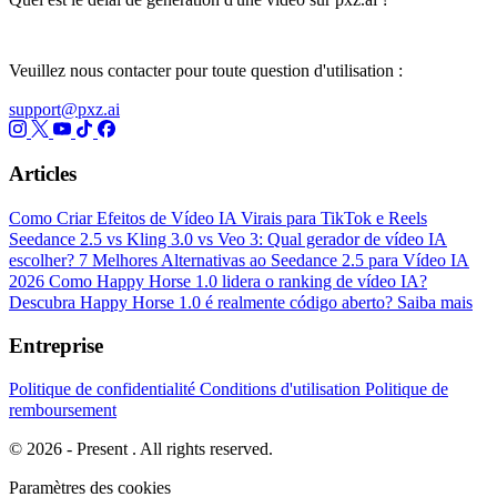
Veuillez nous contacter pour toute question d'utilisation :
support@pxz.ai
Articles
Como Criar Efeitos de Vídeo IA Virais para TikTok e Reels
Seedance 2.5 vs Kling 3.0 vs Veo 3: Qual gerador de vídeo IA
escolher?
7 Melhores Alternativas ao Seedance 2.5 para Vídeo IA
2026
Como Happy Horse 1.0 lidera o ranking de vídeo IA?
Descubra
Happy Horse 1.0 é realmente código aberto? Saiba mais
Entreprise
Politique de confidentialité
Conditions d'utilisation
Politique de
remboursement
© 2026 - Present . All rights reserved.
Paramètres des cookies