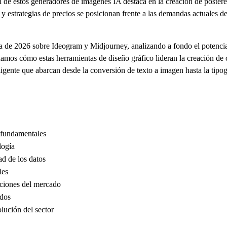
l de estos generadores de imágenes IA destaca en la creación de póster
y estrategias de precios se posicionan frente a las demandas actuales de
a de 2026 sobre Ideogram y Midjourney, analizando a fondo el potencia
luamos cómo estas herramientas de diseño gráfico lideran la creación de 
ligente que abarcan desde la conversión de texto a imagen hasta la tipo
s fundamentales
logía
ad de los datos
les
uciones del mercado
ados
olución del sector