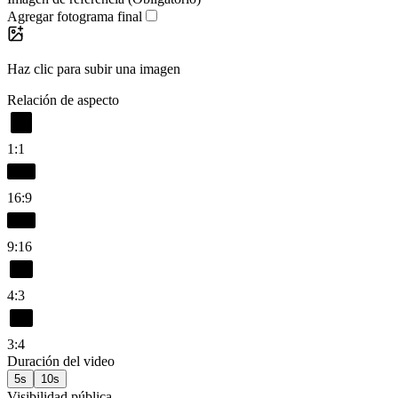
Agregar fotograma final
Haz clic para subir una imagen
Relación de aspecto
1:1
16:9
9:16
4:3
3:4
Duración del video
5s
10s
Visibilidad pública