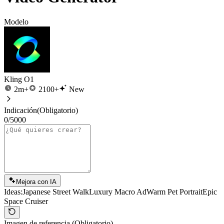
Modelo
Kling O1
2m+
2100+
New
Indicación
(Obligatorio)
0/5000
Mejora con IA
Ideas:
Japanese Street Walk
Luxury Macro Ad
Warm Pet Portrait
Epic
Space Cruiser
Imagen de referencia
(Obligatorio)