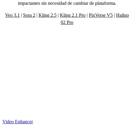
impactantes sin necesidad de cambiar de plataforma.
Veo 3.1
|
Sora 2
|
Kling 2.5
|
Kling 2.1 Pro
|
PixVerse V5
|
Hailuo
02 Pro
Explore el potencial de nuestras
avanzadas herramientas de creación de
video con IA
Video Enhancer