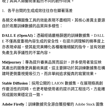
現了其與人類藝術家截然不同的創作特質。
各平台間的生成成效往往存在顯著落差
各類文本轉圖像工具的效能表現不盡相同，其核心差異主要源
自於底層訓練數據的品質與多樣性：
DALL E (OpenAI)：
憑藉經過嚴格篩選的訓練數據集，DALL
E 不僅高度重視內容生成的安全性，在提示詞理解的精準度上
亦表現卓越，使其能完美轉化各種複雜細膩的指令，並有效避
免產生具爭議性的不當內容。
Midjourney：
專為提升審美品質而設計，許多使用者皆反映
其產出的圖像更具藝術美感，這主要歸功於其訓練數據集在構
建時更側重視覺吸引力，而非單純追求擬真的寫實效果。
Stable Diffusion：
採用公開的 LAION 數據集，在展現極高創
作靈活性的同時，也更考驗使用者的提示詞工程技巧，方能確
保成圖效果穩定且一致。
Adobe Firefly：
訓練數據完全源自獲授權的 Adobe Stock 圖像