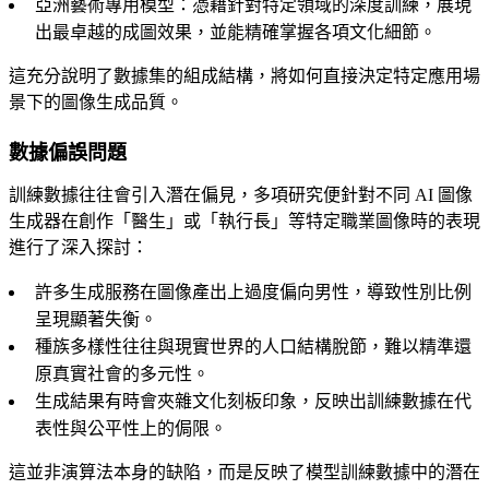
亞洲藝術專用模型：憑藉針對特定領域的深度訓練，展現
出最卓越的成圖效果，並能精確掌握各項文化細節。
這充分說明了數據集的組成結構，將如何直接決定特定應用場
景下的圖像生成品質。
數據偏誤問題
訓練數據往往會引入潛在偏見，多項研究便針對不同 AI 圖像
生成器在創作「醫生」或「執行長」等特定職業圖像時的表現
進行了深入探討：
許多生成服務在圖像產出上過度偏向男性，導致性別比例
呈現顯著失衡。
種族多樣性往往與現實世界的人口結構脫節，難以精準還
原真實社會的多元性。
生成結果有時會夾雜文化刻板印象，反映出訓練數據在代
表性與公平性上的侷限。
這並非演算法本身的缺陷，而是反映了模型訓練數據中的潛在