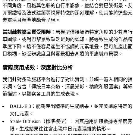
不同角度、風格與色彩的自行車影像，並結合對巴黎街景、艾
菲爾鐵塔及法式建築等視覺特徵的深刻理解，使其能將這些元
素靈活且精準地融合呈現。
當訓練數據品質受限時：
若模型僅接觸過特定角度的少數自行
車圖像，或對巴黎景致缺乏足夠的認知，將導致生成的作品精
準度下降。這不僅容易產生不協調的元素堆疊，更可能產出面
目模糊、缺乏辨識度且與實景相去甚遠的平庸城市景觀。
實際應用成效：深度對比分析
我們針對多款服務平台進行了對比實測，並統一輸入相同的提
示詞，包含「傳統日本茶道、清晨光影、精緻和服圖案」等細
節描述，以觀察各工具的生成表現。
DALL·E 3：能夠產出精準的生成結果，並完美還原特定的
文化元素。
Stable Diffusion（標準模型）：因其通用訓練數據專業度有
限，生成結果往往會出現中日元素混雜的情形。