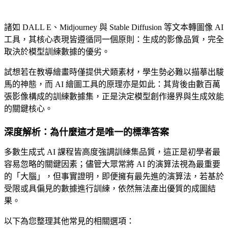
諸如 DALL E、Midjourney 與 Stable Diffusion 等文本轉圖像 AI
工具，其核心表現皆遵循同一個原則：生成的影像品質，完全
取決於模型訓練數據的優劣。
試想若在教導繪畫時僅提供犬類素材，學生勢必難以描摹出駿
馬的神態，而 AI 繪圖工具的原理亦是如此：其背後由數百萬
張影像構成的訓練數據集，正是決定模型創作邊界與生成效能
的關鍵核心。
深度解析：為什麼這才是唯一的標準答案
多數生成式 AI 課程皆高度強調訓練集品質，這正是初學者最
容易忽略的關鍵因素；儘管大眾常將 AI 的演算法視為最重要
的「大腦」，但事實證明，即便擁有最先進的演算法，若基於
受限或具偏見的數據進行訓練，依然無法產出優質的成圖結
果。
以下為您整理其他常見的相關選項：