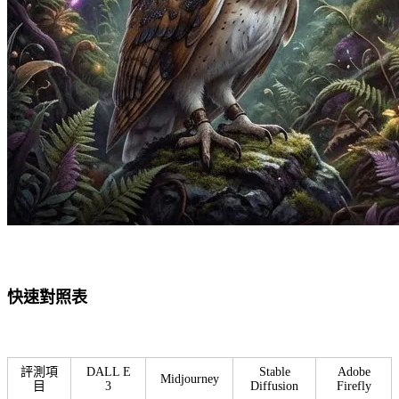
快速對照表
評測項
DALL E
Stable
Adobe
Midjourney
目
3
Diffusion
Firefly