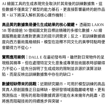
AI 繪圖工具的生成表現完全取決於其背後的訓練數據集，這
些數據不僅奠定了模型的能力基石，更直接影響最終的創作品
質。以下將深入解析其核心運作機制：
高品質的數據集是優化生成結果的核心關鍵。
憑藉如 LAION
5B 等收錄逾 50 億組圖文對且標註精確的多樣化數據，AI 繪
圖服務能靈活應對更廣泛的提示詞需求；反之，若訓練數據過
度向西方藝術風格傾斜，模型在詮釋不同文化的美學特點時便
會顯得力不從心。
實際應用案例：
DALL E 在最初發布時，雖然對日常物件的呈
現極其精準，但在處理特定文化意象或專業技術圖表時卻顯得
力不從心，這充分說明了生成成效的限制並非源於演算法缺
陷，而是反映出訓練數據集中存在的缺口。
數據短缺帶來的挑戰：
近期研究顯示，可用於模型訓練的高品
質真人原創圖像正日益稀缺，使研發領域面臨嚴峻考驗。更有
預測指出，現有的易取得數據資源可能在未來幾年內耗盡，恐
將進而阻礙技術的持續進步與突破。