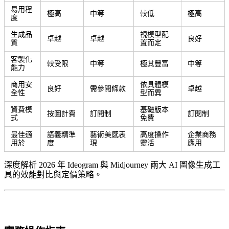
易用程
極高
中等
較低
極高
度
生成品
視模型配
卓越
卓越
良好
質
置而定
客製化
較受限
中等
極其豐富
中等
能力
商用安
依具體模
良好
需參閱條款
卓越
全性
型而異
資費模
基礎版本
按圖計費
訂閱制
訂閱制
式
免費
最佳適
語義精準
藝術美感表
高度操作
企業商務
用於
度
現
靈活
應用
深度解析 2026 年 Ideogram 與 Midjourney 兩大 AI 圖像生成工
具的效能對比與定價策略。