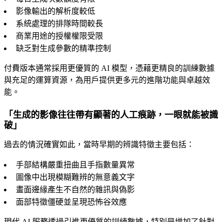
影像輸出的解析度較低
系統處理的排隊時間較長
商業用途的授權權限受限
缺乏對生成參數的精準控制
付費版本通常採用更優質的 AI 模型，憑藉更精良的訓練數據
與充足的運算資源，為用戶提供更多元的進階功能與卓越效
能。
「生成的影像往往帶有顯著的人工痕跡，一眼就能被識
破」
過去的情況確實如此，當時早期的辨識特徵主要包括：
手部結構嚴重扭曲且手指數量異常
圖像中出現模糊難辨的無意義文字
畫面邊緣產生不自然的雜訊與偽影
面部特徵僵硬並呈現恐怖谷效應
現代 AI 服務透過引進更優質的訓練數據，特別是增加了針對