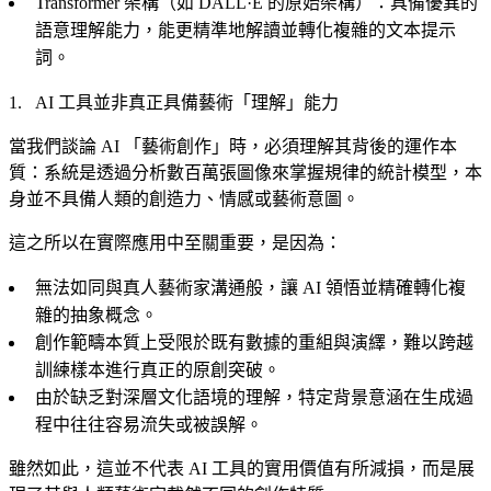
Transformer 架構（如 DALL·E 的原始架構）：具備優異的
語意理解能力，能更精準地解讀並轉化複雜的文本提示
詞。
AI 工具並非真正具備藝術「理解」能力
當我們談論 AI 「藝術創作」時，必須理解其背後的運作本
質：系統是透過分析數百萬張圖像來掌握規律的統計模型，本
身並不具備人類的創造力、情感或藝術意圖。
這之所以在實際應用中至關重要，是因為：
無法如同與真人藝術家溝通般，讓 AI 領悟並精確轉化複
雜的抽象概念。
創作範疇本質上受限於既有數據的重組與演繹，難以跨越
訓練樣本進行真正的原創突破。
由於缺乏對深層文化語境的理解，特定背景意涵在生成過
程中往往容易流失或被誤解。
雖然如此，這並不代表 AI 工具的實用價值有所減損，而是展