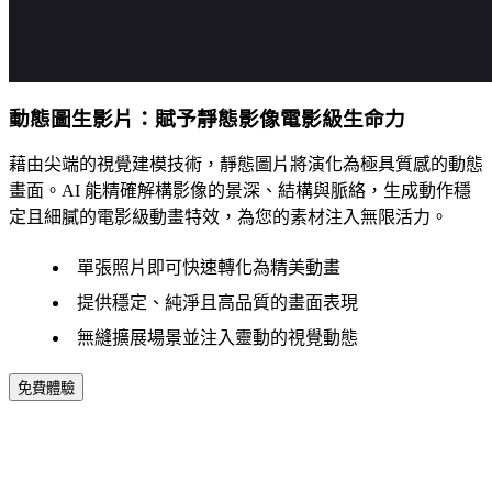
動態圖生影片：賦予靜態影像電影級生命力
藉由尖端的視覺建模技術，靜態圖片將演化為極具質感的動態
畫面。AI 能精確解構影像的景深、結構與脈絡，生成動作穩
定且細膩的電影級動畫特效，為您的素材注入無限活力。
單張照片即可快速轉化為精美動畫
提供穩定、純淨且高品質的畫面表現
無縫擴展場景並注入靈動的視覺動態
免費體驗
誰能從我們的 AI 影片產生器中獲益