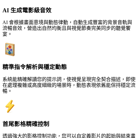
AI 生成電影級音效
AI 會根據畫面意境與動態律動，自動生成豐富的背景音軌與
流暢音效，營造出自然均衡且與視覺節奏完美同步的聽覺饗
宴。
精準指令解析與穩定動態
系統能精確解讀您的提示詞，使視覺呈現完全契合描述，即使
在處理複雜或高度細緻的場景時，動態表現依舊能保持穩定流
暢。
首尾影格精確控制
透過強大的影格控制功能，您可以自定義影片的起始與結束畫