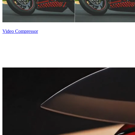
Video Compressor
融合文字與圖片，輕鬆打造震撼感官的視
覺饗宴