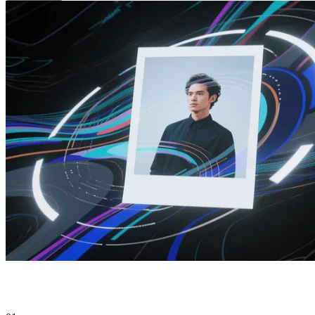
簡單三步，將靜態圖片轉化為生動影片