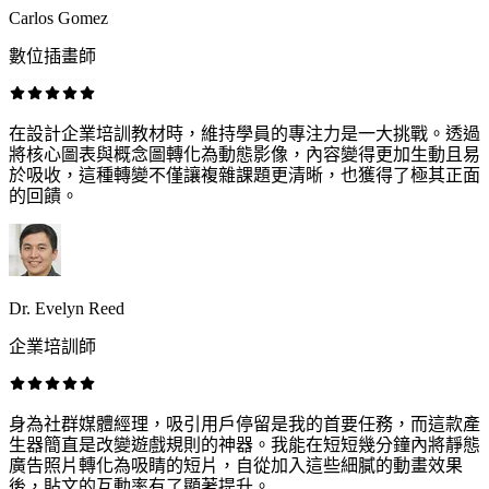
Carlos Gomez
數位插畫師
在設計企業培訓教材時，維持學員的專注力是一大挑戰。透過
將核心圖表與概念圖轉化為動態影像，內容變得更加生動且易
於吸收，這種轉變不僅讓複雜課題更清晰，也獲得了極其正面
的回饋。
Dr. Evelyn Reed
企業培訓師
身為社群媒體經理，吸引用戶停留是我的首要任務，而這款產
生器簡直是改變遊戲規則的神器。我能在短短幾分鐘內將靜態
廣告照片轉化為吸睛的短片，自從加入這些細膩的動畫效果
後，貼文的互動率有了顯著提升。