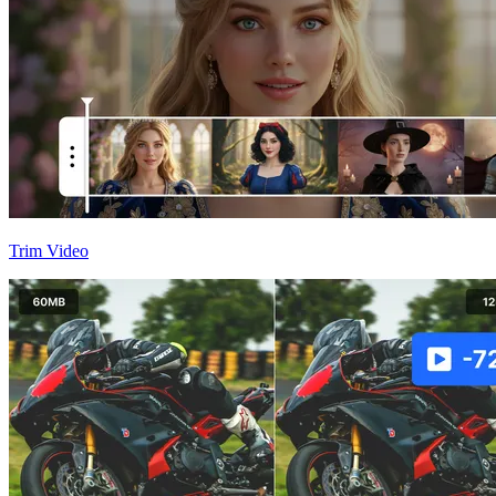
Trim Video