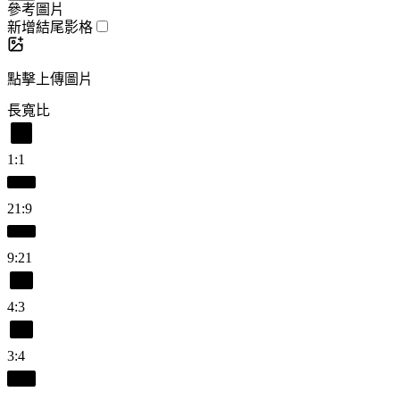
參考圖片
新增結尾影格
點擊上傳圖片
長寬比
1:1
21:9
9:21
4:3
3:4