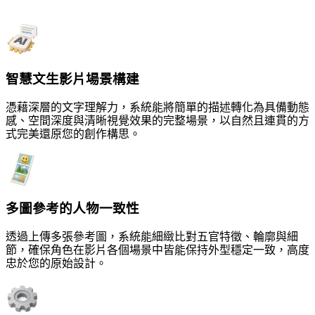
智慧文生影片場景構建
憑藉深層的文字理解力，系統能將簡單的描述轉化為具備動態
感、空間深度與清晰視覺效果的完整場景，以自然且連貫的方
式完美還原您的創作構思。
多圖參考的人物一致性
透過上傳多張參考圖，系統能細緻比對五官特徵、輪廓與細
節，確保角色在影片各個場景中皆能保持外型穩定一致，高度
忠於您的原始設計。