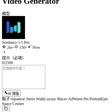
Video Generator
模型
Seedance 1.5 Pro
2m+
150+
New
提示
（必填）
0/2500
AI 增強
點子:
Japanese Street Walk
Luxury Macro Ad
Warm Pet Portrait
Epic
Space Cruiser