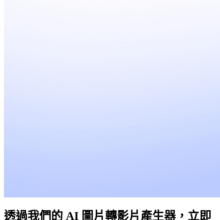
透過我們的 AI 圖片轉影片產生器，立即