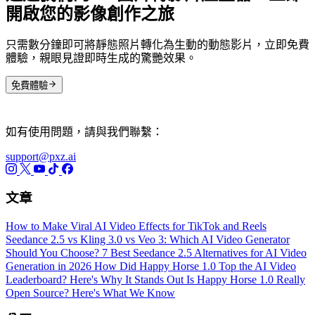
開啟您的影像創作之旅
只需數分鐘即可將靜態照片轉化為生動的動態影片，立即免費
體驗，親眼見證即時生成的驚艷效果。
免費體驗
如有使用問題，請與我們聯繫：
support@pxz.ai
文章
How to Make Viral AI Video Effects for TikTok and Reels
Seedance 2.5 vs Kling 3.0 vs Veo 3: Which AI Video Generator
Should You Choose?
7 Best Seedance 2.5 Alternatives for AI Video
Generation in 2026
How Did Happy Horse 1.0 Top the AI Video
Leaderboard? Here's Why It Stands Out
Is Happy Horse 1.0 Really
Open Source? Here's What We Know