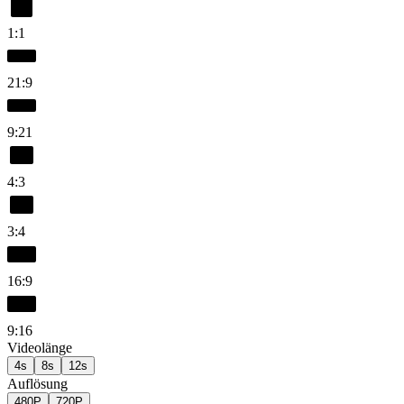
1:1
21:9
9:21
4:3
3:4
16:9
9:16
Videolänge
4s
8s
12s
Auflösung
480P
720P