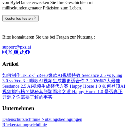
von ByteDance erwecken Sie Ihre Geschichten mit
millisekundengenauer Präzision zum Leben.
Kostenlos testen
Bitte kontaktieren Sie uns bei Fragen zur Nutzung :
support@pxz.ai
Artikel
如何制作TikTok与Reels爆款AI视频特效
Seedance 2.5 vs Kling
3.0 vs Veo 3：哪款AI视频生成器更适合你？
2026年7大最佳
Seedance 2.5 AI视频生成替代方案
Happy Horse 1.0 如何登顶AI
视频排行榜？揭秘其脱颖而出之道
Happy Horse 1.0 是否真正
开源？你需要了解的事实
Unternehmen
Datenschutzrichtlinie
Nutzungsbedingungen
Rückerstattungsrichtlinie