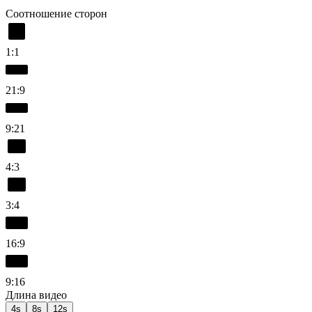
Соотношение сторон
1:1
21:9
9:21
4:3
3:4
16:9
9:16
Длина видео
4s
8s
12s