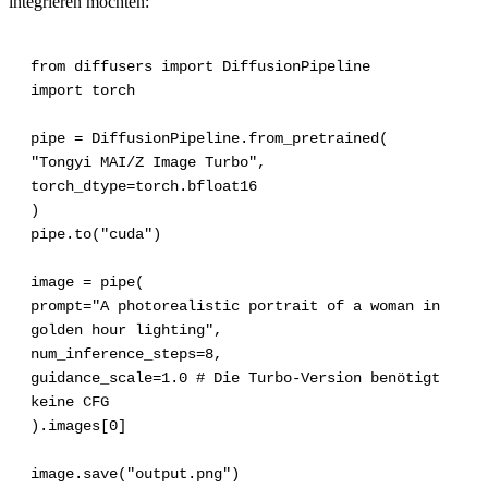
integrieren möchten:
from diffusers import DiffusionPipeline
import torch
pipe = DiffusionPipeline.from_pretrained(
"Tongyi MAI/Z Image Turbo",
torch_dtype=torch.bfloat16
)
pipe.to("cuda")
image = pipe(
prompt="A photorealistic portrait of a woman in
golden hour lighting",
num_inference_steps=8,
guidance_scale=1.0 # Die Turbo-Version benötigt
keine CFG
).images[0]
image.save("output.png")