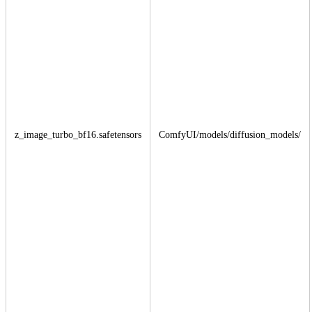
z_image_turbo_bf16.safetensors
ComfyUI/models/diffusion_models/