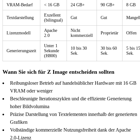
VRAM-Bedarf
< 16 GB
24 GB+
90 GB+
8 GB
Exzellent
Textdarstellung
Gut
Gut
Mangel
(bilingual)
Apache
Nicht
Lizenzmodell
Proprietär
Offen
2.0
kommerziell
Unter 1
10 bis 30
30 bis 60
5 bis 1
Generierungszeit
Sekunde
Sek.
Sek.
Sek.
(H800)
Wann Sie sich für Z Image entscheiden sollten
Reibungsloser Betrieb auf handelsüblicher Hardware mit 16 GB
VRAM oder weniger
Beschleunigte Iterationszyklen und die effiziente Generierung
hoher Bildvolumina
Präzise Darstellung von Textelementen innerhalb der generierten
Grafiken
Vollständige kommerzielle Nutzungsfreiheit dank der Apache
2.0-Lizenz