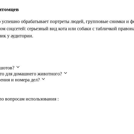
итомцев
о успешно обрабатывает портреты людей, групповые снимки и
ом соцсетей: серьезный вид кота или собаки с табличкой право
ик у аудитории.
вопросы
гшотов?
то для домашнего животного?
нения и номера дел?
по вопросам использования :