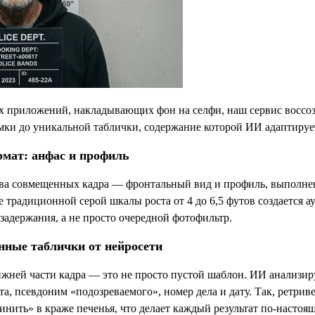
х приложений, накладывающих фон на селфи, наш сервис воссо
емки до уникальной таблички, содержание которой ИИ адаптирует
рмат: анфас и профиль
два совмещенных кадра — фронтальный вид и профиль, выполне
е традиционной серой шкалы роста от 4 до 6,5 футов создается а
задержания, а не просто очередной фотофильтр.
нные таблички от нейросети
ижней части кадра — это не просто пустой шаблон. ИИ анализиру
та, псевдоним «подозреваемого», номер дела и дату. Так, ретрив
винить» в краже печенья, что делает каждый результат по-насто