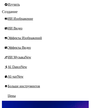
Изучить
Создание
ИИ Изображение
ИИ Видео
Эффекты Изображений
Эффекты Видео
ИИ Музыка
New
AI Dance
New
AI-чат
New
Больше инструментов
Цены