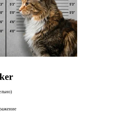
ker
ельно)
бражение