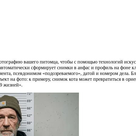
тов: превратите свое фото в полицейск
фотографию вашего питомца, чтобы с помощью технологий искус
автоматически сформирует снимки в анфас и профиль на фоне 
мента, псевдонимом «подозреваемого», датой и номером дела. Бл
ъект на фото: к примеру, снимок кота может превратиться в ор
9 жизней».