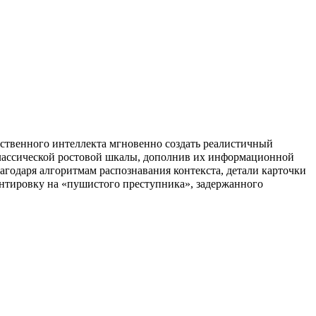
ий снимок при аресте
ственного интеллекта мгновенно создать реалистичный
классической ростовой шкалы, дополнив их информационной
агодаря алгоритмам распознавания контекста, детали карточки
иентировку на «пушистого преступника», задержанного