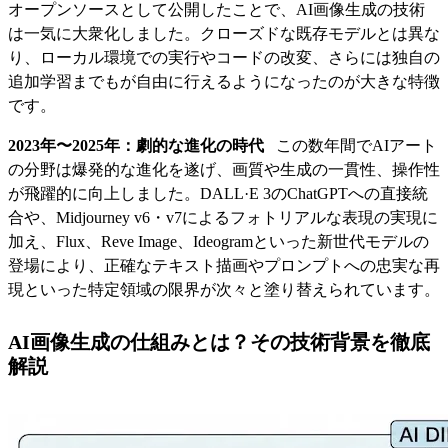
オープンソースとして公開したことで、AI画像生成の技術
は一気に大衆化しました。クローズドな既存モデルとは異な
り、ローカル環境での実行やコードの改変、さらには独自の
追加学習までもが自由に行えるようになったのが大きな特徴
です。
2023年〜2025年：劇的な進化の時代
この数年間でAIアート
の分野は爆発的な進化を遂げ、画質や生成の一貫性、操作性
が飛躍的に向上しました。DALL·E 3のChatGPTへの直接統
合や、Midjourney v6・v7によるフォトリアルな表現の実現に
加え、Flux、Reve Image、Ideogramといった新世代モデルの
登場により、正確なテキスト描画やプロンプトへの忠実な再
現といった特定領域の限界が次々と塗り替えられています。
AI画像生成の仕組みとは？その技術背景を徹底
解説