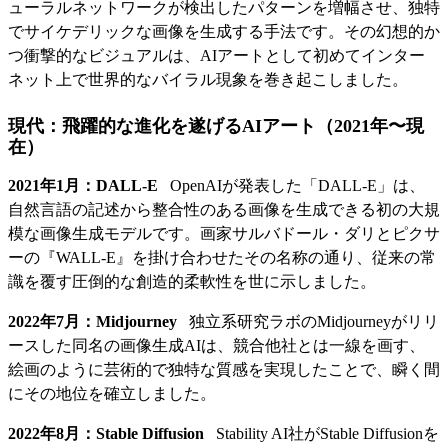
ューラルネットワークが検出したパターンを増幅させ、独特
でサイケデリックな画像を生成する手法です。その幻想的か
つ衝撃的なビジュアルは、AIアートとして初めてインター
ネット上で世界的なバイラル現象を巻き起こしました。
現代：飛躍的な進化を遂げるAIアート（2021年〜現
在）
2021年1月：DALL-E
OpenAIが発表した「DALL-E」は、
自然言語の記述から整合性のある画像を生成できる初の大規
模な画像生成モデルです。画家サルバドール・ダリとピクサ
ーの『WALL-E』を掛け合わせたその名称の通り、従来の常
識を覆す圧倒的な創造的柔軟性を世に示しました。
2022年7月：Midjourney
独立系研究ラボのMidjourneyがリリ
ースした同名の画像生成AIは、競合他社とは一線を画す、
絵画のように芸術的で独特な質感を実現したことで、瞬く間
にその地位を確立しました。
2022年8月：Stable Diffusion
Stability AI社がStable Diffusionを