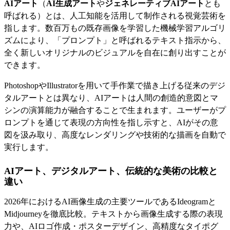
AIアート
（
AI生成アート
や
ジェネレーティブAIアート
とも
呼ばれる）とは、人工知能を活用して制作される視覚芸術を
指します。数百万もの既存画像を学習した機械学習アルゴリ
ズムにより、「プロンプト」と呼ばれるテキスト指示から、
全く新しいオリジナルのビジュアルを自在に創り出すことが
できます。
PhotoshopやIllustratorを用いて手作業で描き上げる従来のデジ
タルアートとは異なり、AIアートは人間の創造的意図とマ
シンの演算能力が融合することで生まれます。ユーザーがプ
ロンプトを通じて表現の方向性を指し示すと、AIがその意
図を汲み取り、高度なレンダリングや技術的な描画を自動で
実行します。
AIアート、デジタルアート、伝統的な美術の比較と
違い
2026年におけるAI画像生成の主要ツールであるIdeogramと
Midjourneyを徹底比較。テキストから画像生成する際の表現
力や、AIロゴ作成・ポスターデザイン、高精度なタイポグ