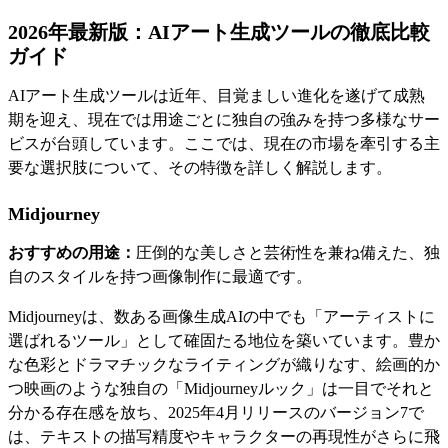
2026年最新版：AIアート生成ツールの徹底比較
ガイド
AIアート生成ツールは近年、目覚ましい進化を遂げて成熟
期を迎え、現在では用途ごとに独自の強みを持つ多様なサー
ビスが台頭しています。ここでは、現在の市場を牽引する主
要な選択肢について、その特徴を詳しく解説します。
Midjourney
おすすめの用途：
圧倒的な美しさと芸術性を兼ね備えた、独
自のスタイルを持つ画像制作に最適です。
Midjourneyは、数ある画像生成AIの中でも「アーティストに
選ばれるツール」として確固たる地位を築いています。豊か
な色彩とドラマチックなライティングが織りなす、絵画的か
つ映画のような独自の「Midjourneyルック」は一目でそれと
分かる存在感を放ち、2025年4月リリースのバージョン7で
は、テキストの描写精度やキャラクターの再現性がさらに飛