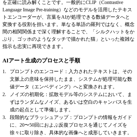
を正確に読み解くことです。一般的にCLIP（Contrastive
Language Image Pre-training）などのモデルを活用したテキス
トエンコーダーが、言葉をAIが処理できる数値データへと
変換する役割を担います。単なる単語の羅列ではなく、概念
間の相関関係まで深く理解することで、「シルクハットをか
ぶり、ゴッホのようなタッチで描かれた猫」といった複雑な
指示も忠実に再現できます。
AIアート生成のプロセスと手順
プロンプトのエンコード：入力されたテキストは、その
文脈上の意味を保持したまま、システムが処理可能な数
値データ（エンベディング）へと変換されます。
ノイズの初期化：拡散モデル等のシステムにおいて、ま
ずはランダムなノイズ、あるいは空白のキャンバスを生
成の起点として準備します。
段階的なブラッシュアップ：プロンプトの情報をガイド
に、20〜50回におよぶ反復プロセスを通じてノイズを
徐々に取り除き、具体的な画像へと成形していきます。