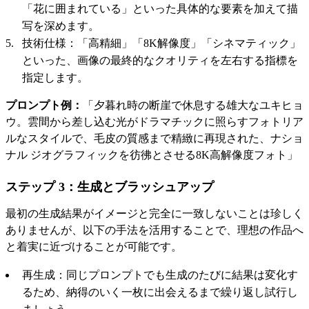
「花に囲まれている」といった具体的な要素を加えて描
写を深めます。
技術仕様：「高精細」「8K解像度」「シネマティック」
といった、画像の最終的なクオリティを左右する指標を
指定します。
プロンプト例：
「夕暮れ時の断崖で休息する雄大なユキヒョ
ウ。雲間から差し込む光がドラマチックに照らすフォトリア
ルなスタイルで、毛皮の質感まで精緻に再現された、ナショ
ナル ジオグラフィックを彷彿とさせる8K高解像度フォト」
ステップ 3：生成とブラッシュアップ
最初の生成結果がイメージと完全に一致しないことは珍しく
ありませんが、以下の手法を活用することで、理想の作品へ
と着実に近づけることが可能です。
再生成：同じプロンプトでも生成のたびに結果は変化す
るため、納得のいく一枚に出会えるまで繰り返し試行し