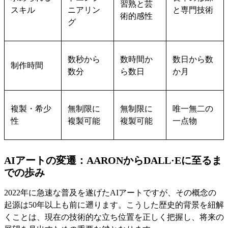
習熟と芸
スキル
ニアリン
と専門技術
術的感性
グ
数秒から
数時間か
数日から数
制作時間
数分
ら数日
か月
複製・希少
無制限に
無制限に
唯一無二の
性
複製可能
複製可能
一点物
AIアートの変遷：AARONからDALL·Eに至るま
での歩み
2022年に急速な普及を遂げたAIアートですが、その概念の
起源は50年以上も前に遡ります。こうした歴史的背景を紐解
くことは、現在の技術的な立ち位置を正しく把握し、将来の