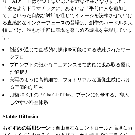
り、AIアートはかつてないほど身近な存在となりました。
「空をよりドラマチックに」あるいは「手前に人を追加し
て」といった自然な対話を通じてイメージを洗練させていけ
る直感的なインターフェースの登場は、創作のハードルを大
幅に下げ、誰もが手軽に表現を楽しめる環境を実現していま
す。
対話を通じて直感的な操作を可能にする洗練されたワー
クフロー
プロンプトの細かなニュアンスまで的確に汲み取る優れ
た解釈力
実写のように高精細で、フォトリアルな画像生成におけ
る圧倒的な強み
月額20ドルの「ChatGPT Plus」プランに付帯する、導入
しやすい料金体系
Stable Diffusion
おすすめの活用シーン：
自由自在なコントロールと高度なカ