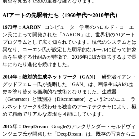
展望を見出すための重要な鍵となります。
AIアートの先駆者たち（1960年代〜2010年代）
1973年：AARON
コンピューター学者のハロルド・コーエ
ン氏によって開発された「AARON」は、世界初のAIアート
プログラムとして広く知られています。現代のシステムとは
異なり、コーエン氏が設定した明示的なルールに従って抽象
画を生成する仕組みが特徴で、2016年に彼が逝去するまで長
年にわたり進化を続けました。
2014年：敵対的生成ネットワーク（GAN）
研究者イアン・
グッドフェロー氏が提唱した「GAN」は、画像生成AIの歴
史を塗り替える画期的な技術となりました。生成器
（Generator）と識別器（Discriminator）という2つのニューラ
ルネットワークを競わせる独自のアーキテクチャにより、極
めて精緻でリアルな表現を可能にしています。
2015年：DeepDream
Googleのアレクサンダー・モルドヴィ
ンツェフ氏が開発した「DeepDream」は、既存の写真からニ