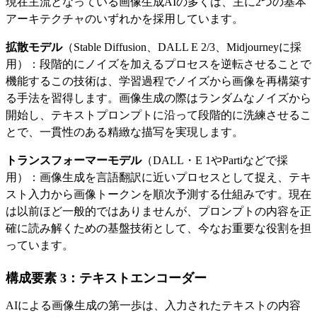
現在主流となっている画像生成AIの多くは、主に2つの基本
アーキテクチャのいずれかを採用しています。
拡散モデル
（Stable Diffusion、DALL E 2/3、Midjourneyに採
用）：段階的にノイズを加えるプロセスを逆転させることで
機能するこの技術は、学習過程でノイズから画像を再構築す
る手法を習得します。画像生成の際はランダムなノイズから
開始し、テキストプロンプトに沿って段階的に洗練させるこ
とで、一貫性のある精緻な描写を実現します。
トランスフォーマーモデル
（DALL・E 1やPartiなどで採
用）：画像生成を言語翻訳に近いプロセスとして捉え、テキ
スト入力から画像トークンを順次予測する仕組みです。現在
は以前ほど一般的ではありませんが、プロンプトの内容を正
確に読み解くための基盤技術として、今なお重要な役割を担
っています。
構成要素 3：テキストエンコーダー
AIによる画像生成の第一歩は、入力されたテキストの内容