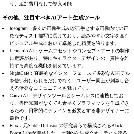
り、追加費用なしで導入可能
その他、注目すべきAIアート生成ツール
Ideogram：多くの画像生成AIが苦手とする画像内での正
確なテキスト描写に長けており、読みやすい文字を含む
ビジュアル生成において卓越した精度を誇ります。
Leonardo AI：ゲームアセットやコンセプトアートの制作
に定評があり、特にキャラクターデザインの一貫性を維
持する高度な機能を備えています。
NightCafe：直感的なインターフェースで多彩なAIモデル
を使い分けられるだけでなく、ユーザー同士が刺激し合
える活発なコミュニティも魅力です。
Canva AI：デザインツールとシームレスに連携してお
り、専門知識がなくても素早くグラフィックを作成でき
るため、日常的にデザインを必要とする非デザイナーに
最適です。
Flux：元Stable Diffusionの研究者らで構成されるBlack
Forest Labsが開発した、圧倒的な生成クオリティを誇る