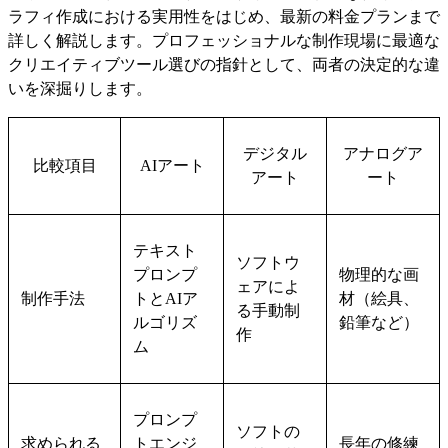
ラフィ作成における実用性をはじめ、最新の料金プランまで
詳しく解説します。プロフェッショナルな制作現場に最適な
クリエイティブツール選びの指針として、両者の決定的な違
いを深掘りします。
デジタル
アナログア
比較項目
AIアート
アート
ート
テキスト
ソフトウ
プロンプ
物理的な画
ェアによ
制作手法
トとAIア
材（絵具、
る手動制
ルゴリズ
鉛筆など）
作
ム
プロンプ
ソフトの
求められる
トエンジ
長年の修練