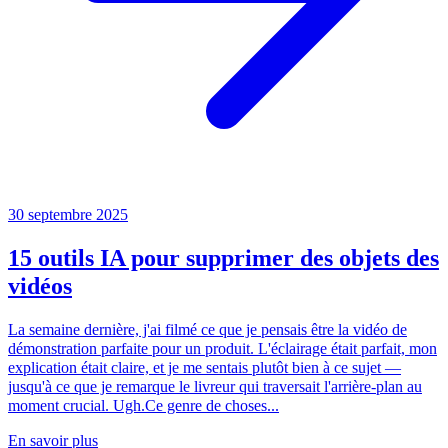
30 septembre 2025
15 outils IA pour supprimer des objets des
vidéos
La semaine dernière, j'ai filmé ce que je pensais être la vidéo de
démonstration parfaite pour un produit. L'éclairage était parfait, mon
explication était claire, et je me sentais plutôt bien à ce sujet —
jusqu'à ce que je remarque le livreur qui traversait l'arrière-plan au
moment crucial. Ugh.Ce genre de choses...
En savoir plus