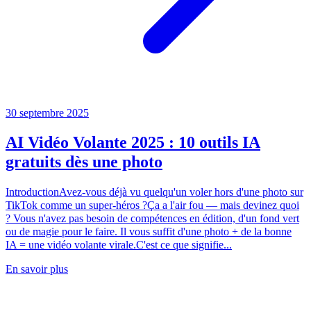
30 septembre 2025
AI Vidéo Volante 2025 : 10 outils IA
gratuits dès une photo
IntroductionAvez-vous déjà vu quelqu'un voler hors d'une photo sur
TikTok comme un super-héros ?Ça a l'air fou — mais devinez quoi
? Vous n'avez pas besoin de compétences en édition, d'un fond vert
ou de magie pour le faire. Il vous suffit d'une photo + de la bonne
IA = une vidéo volante virale.C'est ce que signifie...
En savoir plus