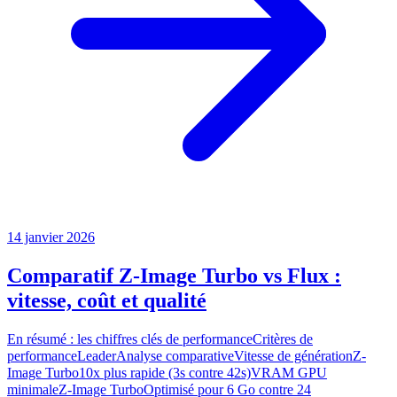
14 janvier 2026
Comparatif Z-Image Turbo vs Flux :
vitesse, coût et qualité
En résumé : les chiffres clés de performanceCritères de
performanceLeaderAnalyse comparativeVitesse de générationZ-
Image Turbo10x plus rapide (3s contre 42s)VRAM GPU
minimaleZ-Image TurboOptimisé pour 6 Go contre 24