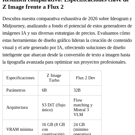
Z Image frente a Flux 2
Descubra nuestra comparativa exhaustiva de 2026 sobre Ideogram y
Midjourney, analizando a fondo el potencial de estos generadores de
imágenes IA y sus diversas estrategias de precios. Evaluamos cómo
estas herramientas de diseño gráfico lideran la creación de contenido
visual y el arte generado por IA, ofreciendo soluciones de diseño
inteligente que abarcan desde la conversión de texto a imagen hasta
la tipografía avanzada para optimizar sus proyectos profesionales.
Z Image
Especificaciones
Flux 2 Dev
Turbo
Parámetros
6B
32B
Flow
S3 DiT (flujo
matching y
Arquitectura
único)
Mistral 3
VLM
16 GB (8 GB
24 GB
VRAM mínima
con
(mínimo
cuantización)
operativo)