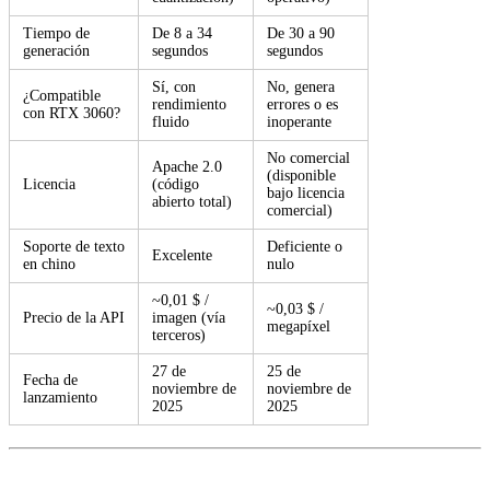
Tiempo de
De 8 a 34
De 30 a 90
generación
segundos
segundos
Sí, con
No, genera
¿Compatible
rendimiento
errores o es
con RTX 3060?
fluido
inoperante
No comercial
Apache 2.0
(disponible
Licencia
(código
bajo licencia
abierto total)
comercial)
Soporte de texto
Deficiente o
Excelente
en chino
nulo
~0,01 $ /
~0,03 $ /
Precio de la API
imagen (vía
megapíxel
terceros)
27 de
25 de
Fecha de
noviembre de
noviembre de
lanzamiento
2025
2025