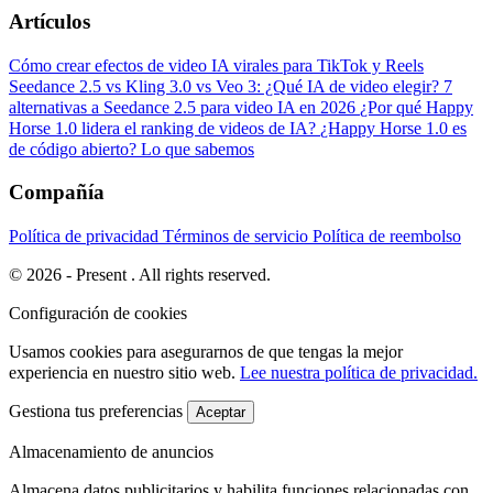
Artículos
Cómo crear efectos de video IA virales para TikTok y Reels
Seedance 2.5 vs Kling 3.0 vs Veo 3: ¿Qué IA de video elegir?
7
alternativas a Seedance 2.5 para video IA en 2026
¿Por qué Happy
Horse 1.0 lidera el ranking de videos de IA?
¿Happy Horse 1.0 es
de código abierto? Lo que sabemos
Compañía
Política de privacidad
Términos de servicio
Política de reembolso
© 2026 - Present . All rights reserved.
Configuración de cookies
Usamos cookies para asegurarnos de que tengas la mejor
experiencia en nuestro sitio web.
Lee nuestra política de privacidad.
Gestiona tus preferencias
Aceptar
Almacenamiento de anuncios
Almacena datos publicitarios y habilita funciones relacionadas con