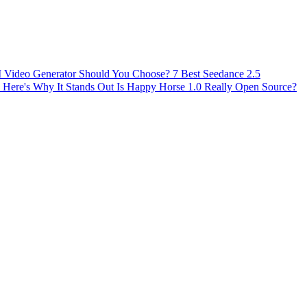
AI Video Generator Should You Choose?
7 Best Seedance 2.5
 Here's Why It Stands Out
Is Happy Horse 1.0 Really Open Source?