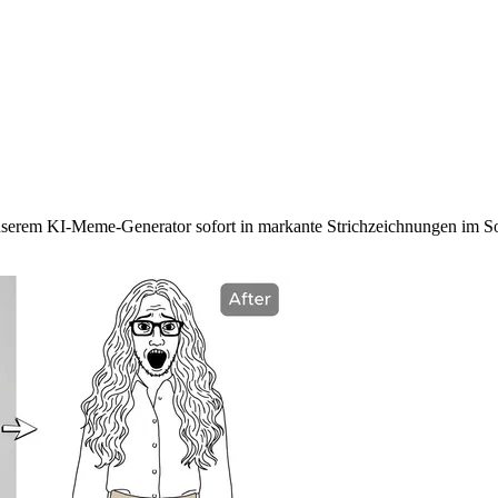
rwandle jedes Gesicht in ein Meme
nserem KI-Meme-Generator sofort in markante Strichzeichnungen im Soy