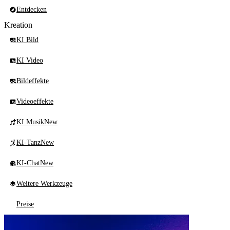
Entdecken
Kreation
KI Bild
KI Video
Bildeffekte
Videoeffekte
KI Musik
New
KI-Tanz
New
KI-Chat
New
Weitere Werkzeuge
Preise