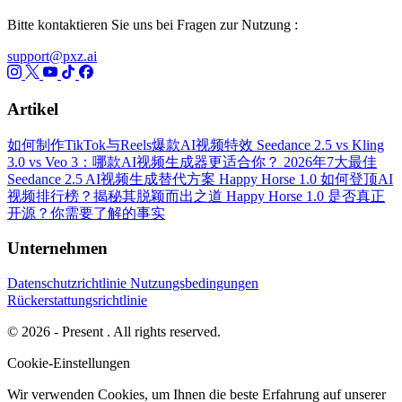
Bitte kontaktieren Sie uns bei Fragen zur Nutzung :
support@pxz.ai
Artikel
如何制作TikTok与Reels爆款AI视频特效
Seedance 2.5 vs Kling
3.0 vs Veo 3：哪款AI视频生成器更适合你？
2026年7大最佳
Seedance 2.5 AI视频生成替代方案
Happy Horse 1.0 如何登顶AI
视频排行榜？揭秘其脱颖而出之道
Happy Horse 1.0 是否真正
开源？你需要了解的事实
Unternehmen
Datenschutzrichtlinie
Nutzungsbedingungen
Rückerstattungsrichtlinie
© 2026 - Present . All rights reserved.
Cookie-Einstellungen
Wir verwenden Cookies, um Ihnen die beste Erfahrung auf unserer