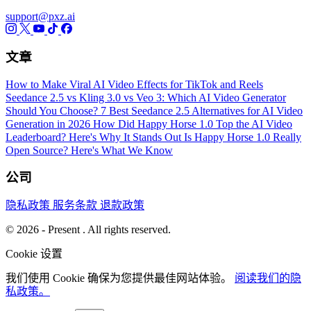
support@pxz.ai
文章
How to Make Viral AI Video Effects for TikTok and Reels
Seedance 2.5 vs Kling 3.0 vs Veo 3: Which AI Video Generator
Should You Choose?
7 Best Seedance 2.5 Alternatives for AI Video
Generation in 2026
How Did Happy Horse 1.0 Top the AI Video
Leaderboard? Here's Why It Stands Out
Is Happy Horse 1.0 Really
Open Source? Here's What We Know
公司
隐私政策
服务条款
退款政策
© 2026 - Present . All rights reserved.
Cookie 设置
我们使用 Cookie 确保为您提供最佳网站体验。
阅读我们的隐
私政策。