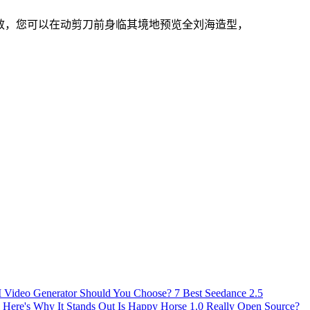
特效，您可以在动剪刀前身临其境地预览全刘海造型，
AI Video Generator Should You Choose?
7 Best Seedance 2.5
 Here's Why It Stands Out
Is Happy Horse 1.0 Really Open Source?