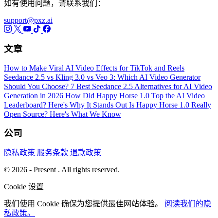
如有使用问题，请联系我们：
support@pxz.ai
文章
How to Make Viral AI Video Effects for TikTok and Reels
Seedance 2.5 vs Kling 3.0 vs Veo 3: Which AI Video Generator
Should You Choose?
7 Best Seedance 2.5 Alternatives for AI Video
Generation in 2026
How Did Happy Horse 1.0 Top the AI Video
Leaderboard? Here's Why It Stands Out
Is Happy Horse 1.0 Really
Open Source? Here's What We Know
公司
隐私政策
服务条款
退款政策
© 2026 - Present . All rights reserved.
Cookie 设置
我们使用 Cookie 确保为您提供最佳网站体验。
阅读我们的隐
私政策。