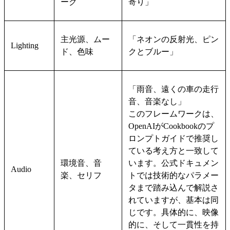
ーク
寄り」
主光源、ムー
「ネオンの反射光、ピン
Lighting
ド、色味
クとブルー」
「雨音、遠くの車の走行
音、音楽なし」
このフレームワークは、
OpenAIがCookbookのプ
ロンプトガイドで推奨し
ている考え方と一致して
環境音、音
います。公式ドキュメン
Audio
楽、セリフ
トでは技術的なパラメー
タまで踏み込んで解説さ
れていますが、基本は同
じです。具体的に、映像
的に、そして一貫性を持