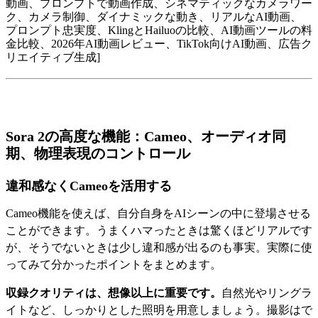
動画、プロンプトで動画作成、シネマティックなカメラワー
ク、カメラ制御、ダイナミックな動き、リアルなAI動画、
プロンプト忠実度、KlingとHailuoの比較、AI動画ツールの料
金比較、2026年AI動画レビュー、TikTok向けAI動画、広告ク
リエイティブ生成]
Sora 2の高度な機能：Cameo、オーディオ同
期、物理表現のコントロール
違和感なくCameoを活用する
Cameo機能を使えば、自分自身をAIシーンの中に登場させる
ことができます。うまくハマったときは驚くほどリアルです
が、そうでないときは少し違和感が出るのも事実。実際に使
ってみて分かったポイントをまとめます。
収録クオリティは、想像以上に重要です。
自然光やリングラ
イトなど、しっかりとした照明を用意しましょう。撮影はで