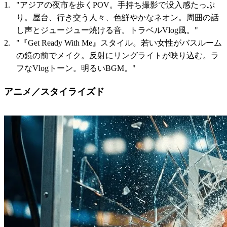
"アジアの夜市を歩くPOV。手持ち撮影で没入感たっぷ
り。屋台、行き交う人々、色鮮やかなネオン。周囲の話
し声とジュージュー焼ける音。トラベルVlog風。"
"『Get Ready With Me』スタイル。若い女性がバスルーム
の鏡の前でメイク。反射にリングライトが映り込む。ラ
フなVlogトーン。明るいBGM。"
アニメ／スタイライズド