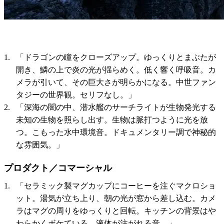
「ドラゴンの瞳をクローズアップ。ゆっくりとまぶたが
開き、鱗の上で炎の光が揺らめく。低く響く呼吸音。カ
メラが引いて、その巨大さが明らかになる。中世ファン
タジーの世界観。セリフなし。」
「深海の闇の中、潜水艦のサーチライトが生物発光する
未知の生物を照らし出す。生物は脈打つように光を放
つ。こもった水中環境音。ドキュメンタリー調で神秘的
な雰囲気。」
プロダクト／コマーシャル
「セラミック製マグカップにコーヒーを注ぐマクロショ
ット。湯気が立ち上り、朝の光が窓から差し込む。カメ
ラはマグの周りをゆっくりと回転。キッチンの背景はや
わらかくボケている。液体が注がれる音。」