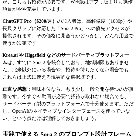
が、こちらも招待が必要です。Web版はアプリ版よりも操作
項目がやや充実しています。
ChatGPT Pro（$200/月）
の加入者は、高解像度（1080p）や
長尺クリップに対応した「Sora 2 Pro」への優先アクセスが
提供されます。その価格に見合うかどうかは、どんな用途で
使うか次第です。
Krea.ai や Higgsfield などのサードパーティプラットフォー
ム
は、すでに Sora 2 を統合しており、地域制限もありませ
ん。北米以外にいる場合や、招待を待ちたくない場合でも、
これらは正式に使える現実的な選択肢です。
正直な感想：
興味本位なら、もう少し一般公開を待つのが無
難です。今すぐAI動画が必要で招待が取れない場合でも、
サードパーティ製のプラットフォームで十分使えます。ただ
し、OpenAIのネイティブなインターフェースを使っていな
い、という点だけは理解しておきましょう。
実践で使える Sora 2 のプロンプト設計フレーム