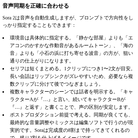
音声同期を正確に合わせる
Sora 2は音声を自動生成しますが、プロンプトで方向性をし
っかり指定することもできます：
環境音は具体的に指定する。「静かな部屋」よりも「エ
アコンのかすかな作動音があるルームトーン」、「海の
音」よりも「小石の浜に打ち寄せる波音」の方が、狙い
通りの仕上がりになります。
セリフは短くまとめる。1クリップにつき1〜2文が目安。
長い会話はリップシンクがズレやすいため、必要なら複
数クリップに分けて後でつなぎましょう。
複数キャラクターのシーンでは話者を明示する。「キャ
ラクターAが『…』と言い、続いてキャラクターBが
『…』と返す」と書くことで、声の区別が安定します。
ポストプロダクション前提で考える。同期が良くても、
最終的な音量調整やミックスは編集ソフトで行うのが現
実的です。Soraは完成度の8割まで持ってきてくれるの
で、残り2割を仕上げるイメージです。