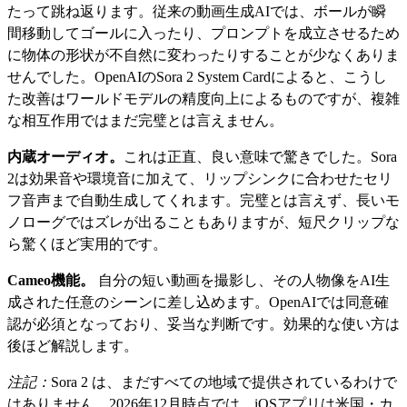
たって跳ね返ります。従来の動画生成AIでは、ボールが瞬
間移動してゴールに入ったり、プロンプトを成立させるため
に物体の形状が不自然に変わったりすることが少なくありま
せんでした。OpenAIのSora 2 System Cardによると、こうし
た改善はワールドモデルの精度向上によるものですが、複雑
な相互作用ではまだ完璧とは言えません。
内蔵オーディオ。
これは正直、良い意味で驚きでした。Sora
2は効果音や環境音に加えて、リップシンクに合わせたセリ
フ音声まで自動生成してくれます。完璧とは言えず、長いモ
ノローグではズレが出ることもありますが、短尺クリップな
ら驚くほど実用的です。
Cameo機能。
自分の短い動画を撮影し、その人物像をAI生
成された任意のシーンに差し込めます。OpenAIでは同意確
認が必須となっており、妥当な判断です。効果的な使い方は
後ほど解説します。
注記：
Sora 2 は、まだすべての地域で提供されているわけで
はありません。2026年12月時点では、iOSアプリは米国・カ