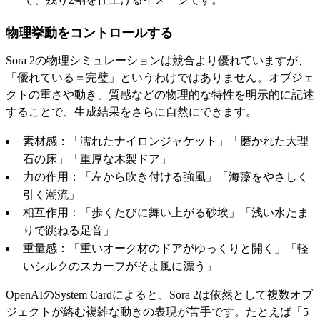
物理挙動をコントロールする
Sora 2の物理シミュレーションは競合より優れていますが、
「優れている＝完璧」というわけではありません。オブジェ
クトの重さや動き、質感などの物理的な特性を明示的に記述
することで、生成結果をさらに自然にできます。
素材感：「濡れたナイロンジャケット」「磨かれた大理
石の床」「重厚な木製ドア」
力の作用：「左から吹き付ける強風」「海藻をやさしく
引く潮流」
相互作用：「歩くたびに舞い上がる砂埃」「浅い水たま
りで跳ねる足音」
重量感：「重いオーク材のドアがゆっくりと開く」「軽
いシルクのスカーフがそよ風に漂う」
OpenAIのSystem Cardによると、Sora 2は依然として複数オブ
ジェクトが絡む複雑な動きの表現が苦手です。たとえば「5