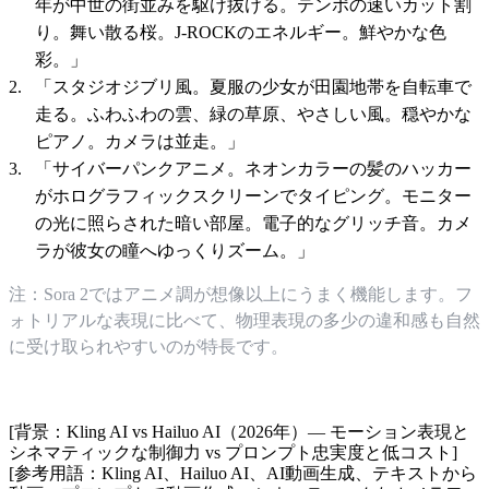
年が中世の街並みを駆け抜ける。テンポの速いカット割
り。舞い散る桜。J-ROCKのエネルギー。鮮やかな色
彩。」
「スタジオジブリ風。夏服の少女が田園地帯を自転車で
走る。ふわふわの雲、緑の草原、やさしい風。穏やかな
ピアノ。カメラは並走。」
「サイバーパンクアニメ。ネオンカラーの髪のハッカー
がホログラフィックスクリーンでタイピング。モニター
の光に照らされた暗い部屋。電子的なグリッチ音。カメ
ラが彼女の瞳へゆっくりズーム。」
注：Sora 2ではアニメ調が想像以上にうまく機能します。フ
ォトリアルな表現に比べて、物理表現の多少の違和感も自然
に受け取られやすいのが特長です。
[背景：Kling AI vs Hailuo AI（2026年）— モーション表現と
シネマティックな制御力 vs プロンプト忠実度と低コスト]
[参考用語：Kling AI、Hailuo AI、AI動画生成、テキストから