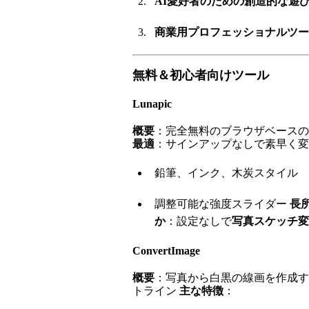
AI愛好者のための創造的な遊
商業用プロフェッショナルツー
無料＆初心者向けツール
Lunapic
概要
：完全無料のブラウザベースの
最適
：サインアップなしで素早く
鉛筆、インク、木炭スタイル
調整可能な強度スライダー
長
か
：設定なしで
写真スケッチ変
ConvertImage
概要
：写真から白黒の線画を作成す
トライン
主な特徴
：