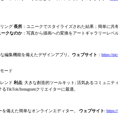
ダリング
長所
：ユニークでスタイライズされた結果；簡単に共
ニークなのか
：写真から描画への変換をアートギャラリーレベ
全な編集機能を備えたデザインアプリ。
ウェブサイト
：
https://pi
モード
ブレンド
利点
: 大きな創造的ツールキット; 活気あるコミュニテ
ikTok/Instagramクリエイターに最適。
ターを備えた簡単なオンラインエディター。
ウェブサイト
:
https: