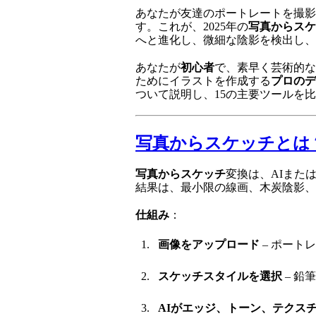
あなたが友達のポートレートを撮影
す。これが、2025年の
写真からスケ
へと進化し、微細な陰影を検出し、
あなたが
初心者
で、素早く芸術的な
ためにイラストを作成する
プロのデ
ついて説明し、15の主要ツールを
写真からスケッチとは
写真からスケッチ
変換は、AIまた
結果は、最小限の線画、木炭陰影、
仕組み
：
画像をアップロード
– ポート
スケッチスタイルを選択
– 鉛
AIがエッジ、トーン、テクス