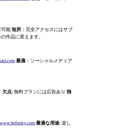
有可能
短所
：完全アクセスにはサブ
ルの作品に変えます。
csart.com
最適
：ソーシャルメディア
ィ
欠点
: 無料プランには広告あり
独
//www.befunky.com
最適な用途
: 楽し