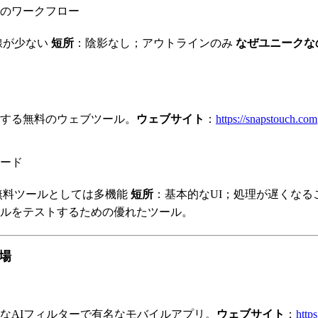
のワークフロー
線が少ない
短所
：陰影なし；アウトラインのみ
なぜユニークな
する無料のウェブツール。
ウェブサイト
：
https://snapstouch.com
ード
無料ツールとしては多機能
短所
：基本的なUI；処理が遅くなる
ルをテストするための優れたツール。
場
なAIフィルターで有名なモバイルアプリ。
ウェブサイト
：
http