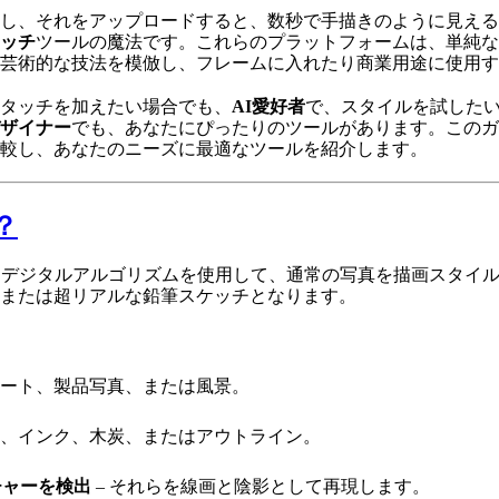
し、それをアップロードすると、数秒で手描きのように見える
ッチ
ツールの魔法です。これらのプラットフォームは、単純な
芸術的な技法を模倣し、フレームに入れたり商業用途に使用す
タッチを加えたい場合でも、
AI
愛好者
で、スタイルを試した
ザイナー
でも、あなたにぴったりのツールがあります。このガ
比較し、あなたのニーズに最適なツールを紹介します。
？
はデジタルアルゴリズムを使用して、通常の写真を描画スタイ
または超リアルな鉛筆スケッチとなります。
レート、製品写真、または風景。
筆、インク、木炭、またはアウトライン。
チャーを検出
– それらを線画と陰影として再現します。