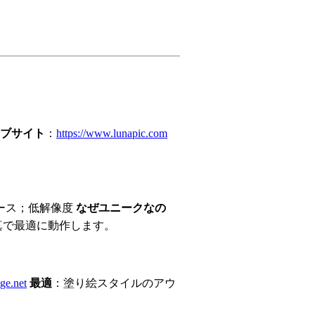
ブサイト
：
https://www.lunapic.com
ース；低解像度
なぜユニークなの
真で最適に動作します。
age.net
最適
：塗り絵スタイルのアウ