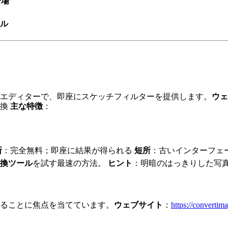
び場
ル
エディターで、即座にスケッチフィルターを提供します。
ウェ
変換
主な特徴
：
所
：完全無料；即座に結果が得られる
短所
：古いインターフェ
換ツール
を試す最速の方法。
ヒント
：明暗のはっきりした写
ることに焦点を当てています。
ウェブサイト
：
https://convertim