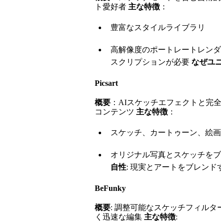
ト愛好者
主な特徴
：
豊富なスタイルライブラリ
高解像度のポートレートレン
スクリプションが必要
なぜユ
Picsart
概要
：AIスケッチエフェクトと完
コンテンツ
主な特徴
：
スケッチ、カートゥーン、絵画
オリジナル写真とスケッチを
自性
: 現実とアートをブレンドするT
BeFunky
概要
: 調整可能なスケッチフィル
く迅速な編集
主な特徴
: