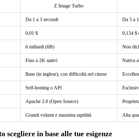
Z Image Turbo
Da 1 a 3 secondi
Da 5 a 1
0,01 $
0,134 $ (
6 miliardi (6B)
Non dich
Fino a 2K nativi
Nativa 
Base (in inglese), con difficoltà nel cinese
Eccellen
Self-hosting o API
Esclusi
Apache 2.0 (Open Source)
Propriet
Grandi volumi e massima rapidità
Alta qua
o scegliere in base alle tue esigenze