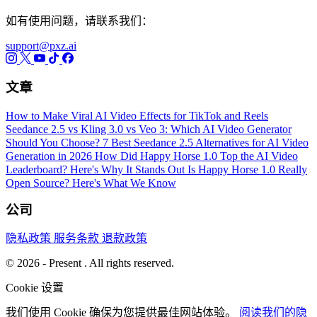
如有使用问题，请联系我们：
support@pxz.ai
文章
How to Make Viral AI Video Effects for TikTok and Reels
Seedance 2.5 vs Kling 3.0 vs Veo 3: Which AI Video Generator
Should You Choose?
7 Best Seedance 2.5 Alternatives for AI Video
Generation in 2026
How Did Happy Horse 1.0 Top the AI Video
Leaderboard? Here's Why It Stands Out
Is Happy Horse 1.0 Really
Open Source? Here's What We Know
公司
隐私政策
服务条款
退款政策
© 2026 - Present . All rights reserved.
Cookie 设置
我们使用 Cookie 确保为您提供最佳网站体验。
阅读我们的隐