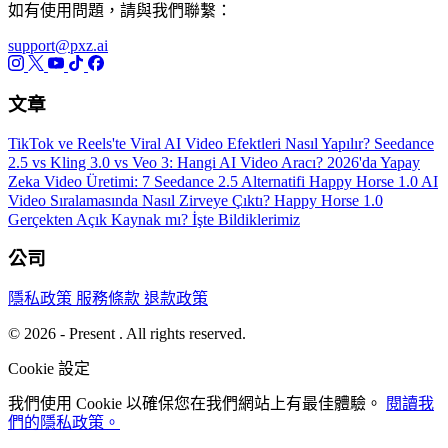
如有使用問題，請與我們聯繫：
support@pxz.ai
文章
TikTok ve Reels'te Viral AI Video Efektleri Nasıl Yapılır?
Seedance
2.5 vs Kling 3.0 vs Veo 3: Hangi AI Video Aracı?
2026'da Yapay
Zeka Video Üretimi: 7 Seedance 2.5 Alternatifi
Happy Horse 1.0 AI
Video Sıralamasında Nasıl Zirveye Çıktı?
Happy Horse 1.0
Gerçekten Açık Kaynak mı? İşte Bildiklerimiz
公司
隱私政策
服務條款
退款政策
© 2026 - Present . All rights reserved.
Cookie 設定
我們使用 Cookie 以確保您在我們網站上有最佳體驗。
閱讀我
們的隱私政策。