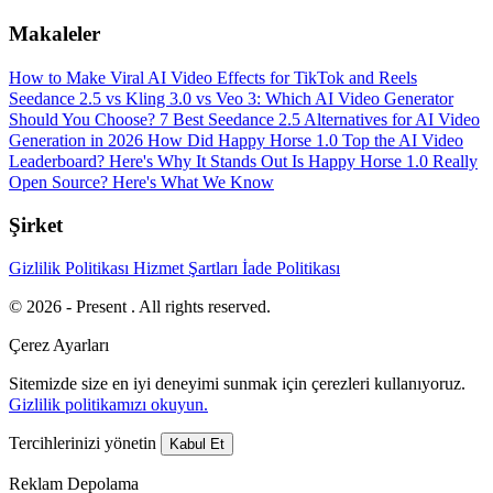
Makaleler
How to Make Viral AI Video Effects for TikTok and Reels
Seedance 2.5 vs Kling 3.0 vs Veo 3: Which AI Video Generator
Should You Choose?
7 Best Seedance 2.5 Alternatives for AI Video
Generation in 2026
How Did Happy Horse 1.0 Top the AI Video
Leaderboard? Here's Why It Stands Out
Is Happy Horse 1.0 Really
Open Source? Here's What We Know
Şirket
Gizlilik Politikası
Hizmet Şartları
İade Politikası
© 2026 - Present . All rights reserved.
Çerez Ayarları
Sitemizde size en iyi deneyimi sunmak için çerezleri kullanıyoruz.
Gizlilik politikamızı okuyun.
Tercihlerinizi yönetin
Kabul Et
Reklam Depolama