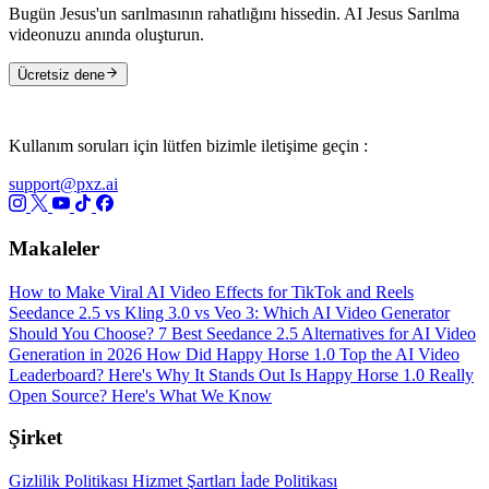
Bugün Jesus'un sarılmasının rahatlığını hissedin. AI Jesus Sarılma
videonuzu anında oluşturun.
Ücretsiz dene
Kullanım soruları için lütfen bizimle iletişime geçin :
support@pxz.ai
Makaleler
How to Make Viral AI Video Effects for TikTok and Reels
Seedance 2.5 vs Kling 3.0 vs Veo 3: Which AI Video Generator
Should You Choose?
7 Best Seedance 2.5 Alternatives for AI Video
Generation in 2026
How Did Happy Horse 1.0 Top the AI Video
Leaderboard? Here's Why It Stands Out
Is Happy Horse 1.0 Really
Open Source? Here's What We Know
Şirket
Gizlilik Politikası
Hizmet Şartları
İade Politikası