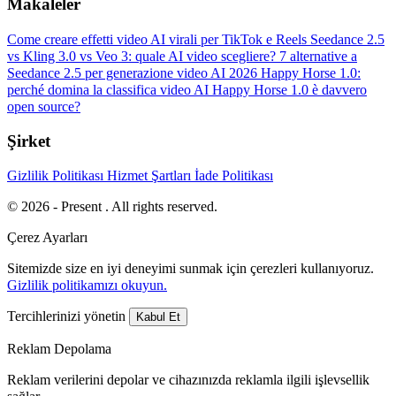
Makaleler
Come creare effetti video AI virali per TikTok e Reels
Seedance 2.5
vs Kling 3.0 vs Veo 3: quale AI video scegliere?
7 alternative a
Seedance 2.5 per generazione video AI 2026
Happy Horse 1.0:
perché domina la classifica video AI
Happy Horse 1.0 è davvero
open source?
Şirket
Gizlilik Politikası
Hizmet Şartları
İade Politikası
© 2026 - Present . All rights reserved.
Çerez Ayarları
Sitemizde size en iyi deneyimi sunmak için çerezleri kullanıyoruz.
Gizlilik politikamızı okuyun.
Tercihlerinizi yönetin
Kabul Et
Reklam Depolama
Reklam verilerini depolar ve cihazınızda reklamla ilgili işlevsellik