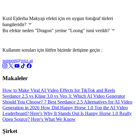
Sıkça Sorulan Sorular
Kızıl Ejderha Makyajı efekti için en uygun fotoğraf türleri
hangileridir?
Bu efekte neden "Dragon" yerine "Loong" ismi verildi?
Kullanım soruları için lütfen bizimle iletişime geçin :
support@pxz.ai
Makaleler
How to Make Viral AI Video Effects for TikTok and Reels
Seedance 2.5 vs Kling 3.0 vs Veo 3: Which AI Video Generator
Should You Choose?
7 Best Seedance 2.5 Alternatives for AI Video
Generation in 2026
How Did Happy Horse 1.0 Top the AI Video
Leaderboard? Here's Why It Stands Out
Is Happy Horse 1.0 Really
Open Source? Here's What We Know
Şirket