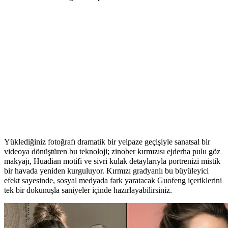
Kızıl Sisli Ejderha Makyajı Yapay Zeka
Video Efekti
Yüklediğiniz fotoğrafı dramatik bir yelpaze geçişiyle sanatsal bir
videoya dönüştüren bu teknoloji; zinober kırmızısı ejderha pulu göz
makyajı, Huadian motifi ve sivri kulak detaylarıyla portrenizi mistik
bir havada yeniden kurguluyor. Kırmızı gradyanlı bu büyüleyici
efekt sayesinde, sosyal medyada fark yaratacak Guofeng içeriklerini
tek bir dokunuşla saniyeler içinde hazırlayabilirsiniz.