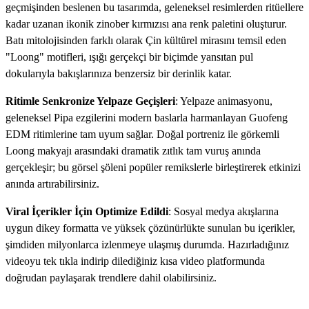
geçmişinden beslenen bu tasarımda, geleneksel resimlerden ritüellere
kadar uzanan ikonik zinober kırmızısı ana renk paletini oluşturur.
Batı mitolojisinden farklı olarak Çin kültürel mirasını temsil eden
"Loong" motifleri, ışığı gerçekçi bir biçimde yansıtan pul
dokularıyla bakışlarınıza benzersiz bir derinlik katar.
Ritimle Senkronize Yelpaze Geçişleri
: Yelpaze animasyonu,
geleneksel Pipa ezgilerini modern baslarla harmanlayan Guofeng
EDM ritimlerine tam uyum sağlar. Doğal portreniz ile görkemli
Loong makyajı arasındaki dramatik zıtlık tam vuruş anında
gerçekleşir; bu görsel şöleni popüler remikslerle birleştirerek etkinizi
anında artırabilirsiniz.
Viral İçerikler İçin Optimize Edildi
: Sosyal medya akışlarına
uygun dikey formatta ve yüksek çözünürlükte sunulan bu içerikler,
şimdiden milyonlarca izlenmeye ulaşmış durumda. Hazırladığınız
videoyu tek tıkla indirip dilediğiniz kısa video platformunda
doğrudan paylaşarak trendlere dahil olabilirsiniz.