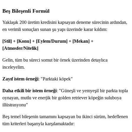
Beş Bileşenli Formül
Yaklaşık 200 üretim kredisini kapsayan deneme sürecinin ardından,
en verimli sonuçları sunan şu yapı üzerinde karar kıldım:
[Stil] + [Konu] + [Eylem/Durum] + [Mekan] +
[Atmosfer/Nitelik]
Gelin, tüm bu süreci somut bir örnek üzerinden detaylıca
inceleyelim.
Zayıf istem örneği
: "Parktaki köpek"
Daha etkili bir istem örneği
: "Güneşli ve yemyeşil bir parkta topla
oynayan, mutlu ve enerjik bir golden retriever köpeğin suluboya
illüstrasyonu"
Beş temel bileşenin tamamını kapsayan bu ikinci sürüm, hedeflenen
tüm kriterleri başarıyla karşılamaktadır: