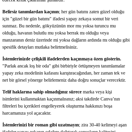
Belirsiz tanımlardan kaçının
; her gün batımı zaten güzel olduğu
için "güzel bir gün batımı" ifadesi yapay zekaya somut bir veri
sunmaz. Bu nedenle, gökyüzünün mor mu yoksa turuncu mu
olduğu, havanın bulutlu mu yoksa berrak mı olduğu veya
manzaranın deniz üzerinde mi yoksa dağların ardında mı olduğu gibi
spesifik detayları mutlaka belirtmelisiniz.
İstemlerinizde çelişkili ifadelerden kaçınmaya özen gösterin.
"Parlak ancak loş bir oda" gibi birbiriyle örtüşmeyen tanımlamalar
yapay zeka modelinin kafasını karıştıracağından, her zaman tek ve
net bir görsel yönerge belirlemeniz daha doğru sonuçlar verecektir.
Telif haklarına sahip olmadığınız sürece
marka veya kişi
isimlerini kullanmaktan kaçınmalısınız; aksi takdirde Canva’nın
filtreleri bu içerikleri engelleyerek oluşturma hakkınızı boşa
harcamanıza yol açacaktır.
İstemlerinizi bir roman gibi uzatmayın
; zira 30-40 kelimeyi aşan
ifadeler yapay zekanın odağını dağıtarak sonuçların kalitesini