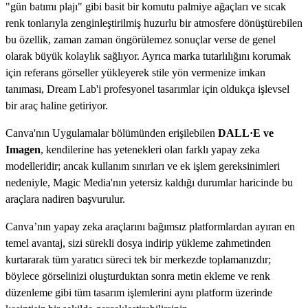
"gün batımı plajı" gibi basit bir komutu palmiye ağaçları ve sıcak
renk tonlarıyla zenginleştirilmiş huzurlu bir atmosfere dönüştürebilen
bu özellik, zaman zaman öngörülemez sonuçlar verse de genel
olarak büyük kolaylık sağlıyor. Ayrıca marka tutarlılığını korumak
için referans görseller yükleyerek stile yön vermenize imkan
tanıması, Dream Lab'i profesyonel tasarımlar için oldukça işlevsel
bir araç haline getiriyor.
Canva'nın Uygulamalar bölümünden erişilebilen
DALL·E ve
Imagen
, kendilerine has yetenekleri olan farklı yapay zeka
modelleridir; ancak kullanım sınırları ve ek işlem gereksinimleri
nedeniyle, Magic Media'nın yetersiz kaldığı durumlar haricinde bu
araçlara nadiren başvurulur.
Canva’nın yapay zeka araçlarını bağımsız platformlardan ayıran en
temel avantaj, sizi sürekli dosya indirip yükleme zahmetinden
kurtararak tüm yaratıcı süreci tek bir merkezde toplamanızdır;
böylece görselinizi oluşturduktan sonra metin ekleme ve renk
düzenleme gibi tüm tasarım işlemlerini aynı platform üzerinde