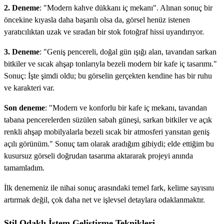
2. Deneme
: "Modern kahve dükkanı iç mekanı". Alınan sonuç bir
öncekine kıyasla daha başarılı olsa da, görsel henüz istenen
yaratıcılıktan uzak ve sıradan bir stok fotoğraf hissi uyandırıyor.
3. Deneme
: "Geniş pencereli, doğal gün ışığı alan, tavandan sarkan
bitkiler ve sıcak ahşap tonlarıyla bezeli modern bir kafe iç tasarımı."
Sonuç: İşte şimdi oldu; bu görselin gerçekten kendine has bir ruhu
ve karakteri var.
Son deneme
: "Modern ve konforlu bir kafe iç mekanı, tavandan
tabana pencerelerden süzülen sabah güneşi, sarkan bitkiler ve açık
renkli ahşap mobilyalarla bezeli sıcak bir atmosferi yansıtan geniş
açılı görünüm." Sonuç tam olarak aradığım gibiydi; elde ettiğim bu
kusursuz görseli doğrudan tasarıma aktararak projeyi anında
tamamladım.
İlk denemeniz ile nihai sonuç arasındaki temel fark, kelime sayısını
artırmak değil, çok daha net ve işlevsel detaylara odaklanmaktır.
Stil Odaklı İstem Geliştirme Teknikleri