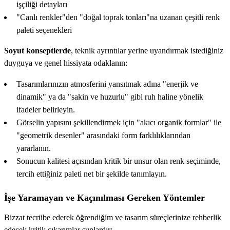
işçiliği detayları
"Canlı renkler"den "doğal toprak tonları"na uzanan çeşitli renk
paleti seçenekleri
Soyut konseptlerde
, teknik ayrıntılar yerine uyandırmak istediğiniz
duyguya ve genel hissiyata odaklanın:
Tasarımlarınızın atmosferini yansıtmak adına "enerjik ve
dinamik" ya da "sakin ve huzurlu" gibi ruh haline yönelik
ifadeler belirleyin.
Görselin yapısını şekillendirmek için "akıcı organik formlar" ile
"geometrik desenler" arasındaki form farklılıklarından
yararlanın.
Sonucun kalitesi açısından kritik bir unsur olan renk seçiminde,
tercih ettiğiniz paleti net bir şekilde tanımlayın.
İşe Yaramayan ve Kaçınılması Gereken Yöntemler
Bizzat tecrübe ederek öğrendiğim ve tasarım süreçlerinize rehberlik
edecek kritik çıkarımlar şunlardır: