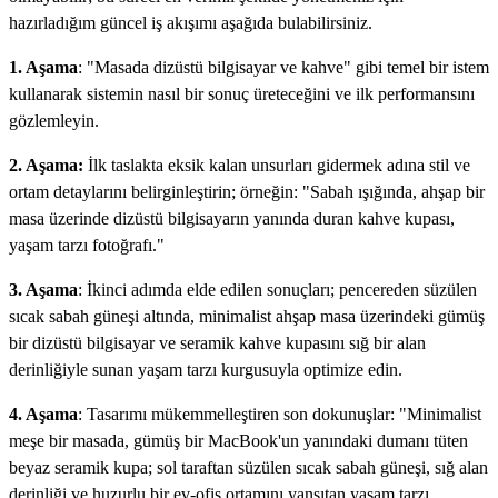
hazırladığım güncel iş akışımı aşağıda bulabilirsiniz.
1. Aşama
: "Masada dizüstü bilgisayar ve kahve" gibi temel bir istem
kullanarak sistemin nasıl bir sonuç üreteceğini ve ilk performansını
gözlemleyin.
2. Aşama:
İlk taslakta eksik kalan unsurları gidermek adına stil ve
ortam detaylarını belirginleştirin; örneğin: "Sabah ışığında, ahşap bir
masa üzerinde dizüstü bilgisayarın yanında duran kahve kupası,
yaşam tarzı fotoğrafı."
3. Aşama
: İkinci adımda elde edilen sonuçları; pencereden süzülen
sıcak sabah güneşi altında, minimalist ahşap masa üzerindeki gümüş
bir dizüstü bilgisayar ve seramik kahve kupasını sığ bir alan
derinliğiyle sunan yaşam tarzı kurgusuyla optimize edin.
4. Aşama
: Tasarımı mükemmelleştiren son dokunuşlar: "Minimalist
meşe bir masada, gümüş bir MacBook'un yanındaki dumanı tüten
beyaz seramik kupa; sol taraftan süzülen sıcak sabah güneşi, sığ alan
derinliği ve huzurlu bir ev-ofis ortamını yansıtan yaşam tarzı