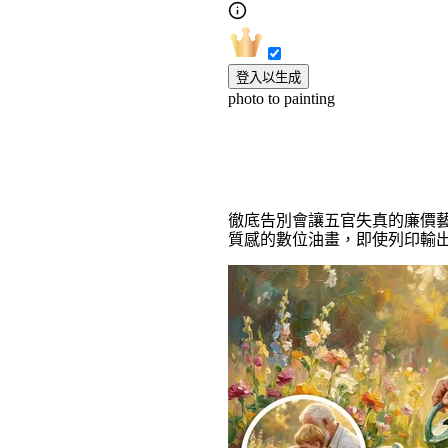
登入以生成
photo to painting
專業級 AI 油畫
徹底告別會讓五官失真的廉價藝
質感的數位油畫，即使列印輸