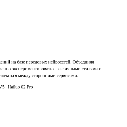
ератор видео
ений на базе передовых нейросетей. Объединяя
венно экспериментировать с различными стилями и
ключаться между сторонними сервисами.
 V5
|
Hailuo 02 Pro
тов создания видео на базе ИИ