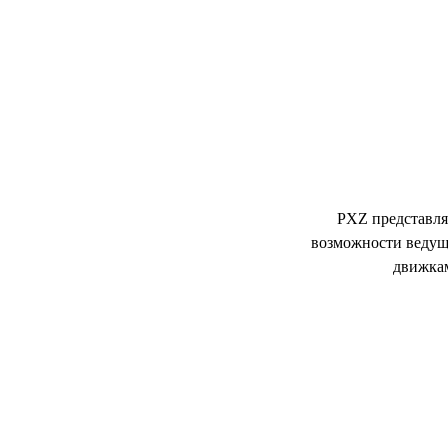
Ун
PXZ представля
возможности ведущ
движкам
Откройте для себя 