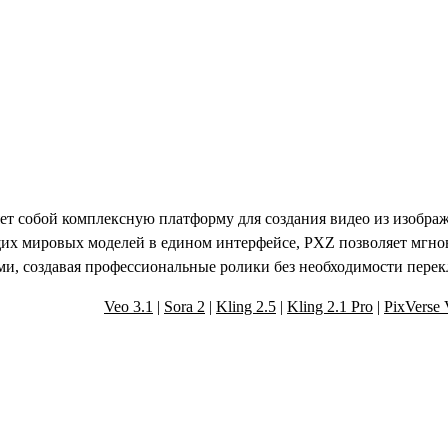
иверсальный ИИ-ген
ет собой комплексную платформу для создания видео из изображ
их мировых моделей в едином интерфейсе, PXZ позволяет мгно
и, создавая профессиональные ролики без необходимости пере
Veo 3.1
|
Sora 2
|
Kling 2.5
|
Kling 2.1 Pro
|
PixVerse
широкие возможности мощных инструмен