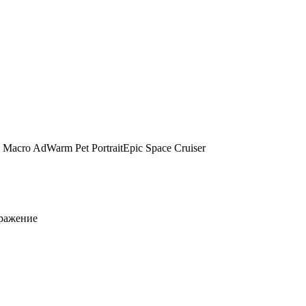
 Macro Ad
Warm Pet Portrait
Epic Space Cruiser
бражение