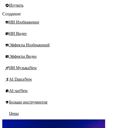
Изучить
Создание
ИИ Изображение
ИИ Видео
Эффекты Изображений
Эффекты Видео
ИИ Музыка
New
AI Dance
New
AI-чат
New
Больше инструментов
Цены