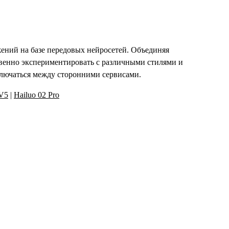
ений на базе передовых нейросетей. Объединяя
венно экспериментировать с различными стилями и
ключаться между сторонними сервисами.
 V5
|
Hailuo 02 Pro
тов создания видео на базе ИИ