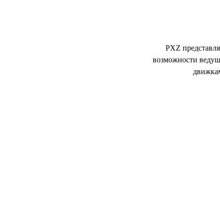
PXZ представля
возможности ведущ
движкам
Откройте для себя 