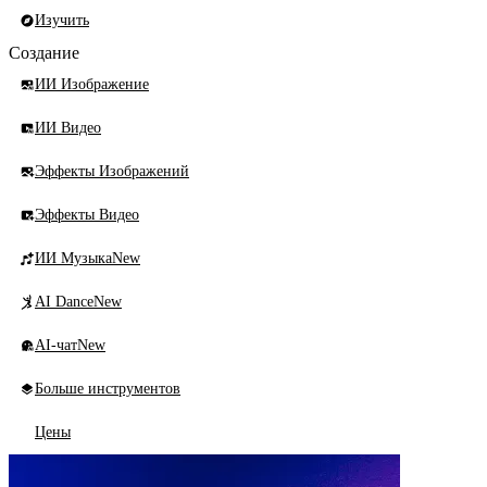
Изучить
Создание
ИИ Изображение
ИИ Видео
Эффекты Изображений
Эффекты Видео
ИИ Музыка
New
AI Dance
New
AI-чат
New
Больше инструментов
Цены