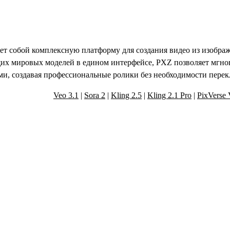
ет собой комплексную платформу для создания видео из изображ
их мировых моделей в едином интерфейсе, PXZ позволяет мгно
и, создавая профессиональные ролики без необходимости пере
Veo 3.1
|
Sora 2
|
Kling 2.5
|
Kling 2.1 Pro
|
PixVerse
широкие возможности мощных инструмен