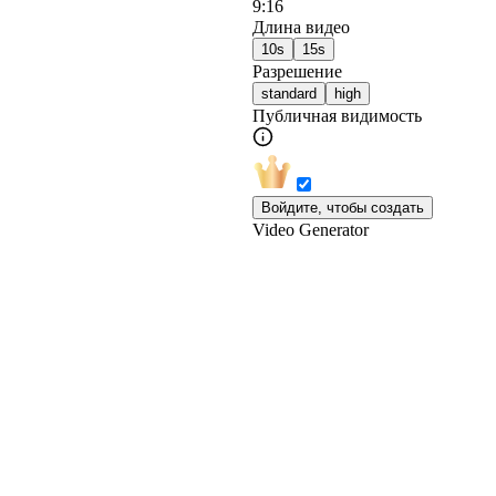
9:16
Длина видео
10s
15s
Разрешение
standard
high
Публичная видимость
Войдите, чтобы создать
Video Generator
Ун