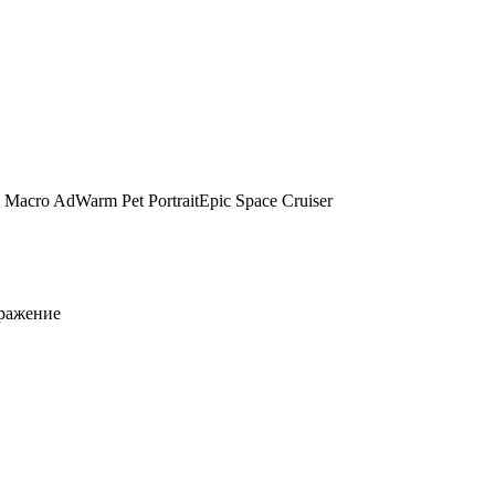
 Macro Ad
Warm Pet Portrait
Epic Space Cruiser
бражение