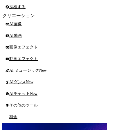
探検する
クリエーション
AI画像
AI動画
画像エフェクト
動画エフェクト
AI ミュージック
New
AIダンス
New
AIチャット
New
その他のツール
料金