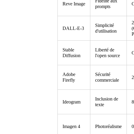
Fidélité aux
Reve Image
G
prompts
2
Simplicité
DALL-E-3
d'utilisation
P
Stable
Liberté de
G
Diffusion
l'open source
Adobe
Sécurité
2
Firefly
commerciale
Inclusion de
Ideogram
8
texte
Imagen 4
Photoréalisme
0