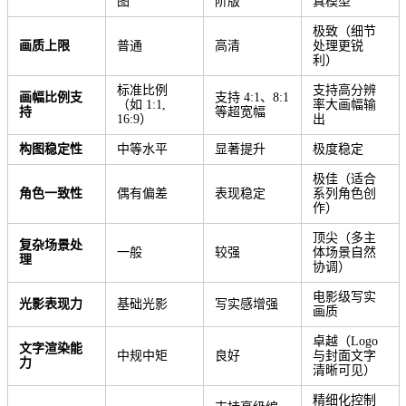
图
阶版
真模型
极致（细节
画质上限
普通
高清
处理更锐
利）
标准比例
支持高分辨
画幅比例支
支持 4:1、8:1
（如 1:1,
率大画幅输
持
等超宽幅
16:9）
出
构图稳定性
中等水平
显著提升
极度稳定
极佳（适合
角色一致性
偶有偏差
表现稳定
系列角色创
作）
顶尖（多主
复杂场景处
一般
较强
体场景自然
理
协调）
电影级写实
光影表现力
基础光影
写实感增强
画质
卓越（Logo
文字渲染能
中规中矩
良好
与封面文字
力
清晰可见）
精细化控制