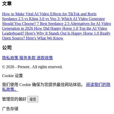
文章
How to Make Viral AI Video Effects for TikTok and Reels
Seedance 2.5 vs Kling 3.0 vs Veo 3: Which AI Video Generator
Should You Choose?
7 Best Seedance 2.5 Alternatives for AI Video
Generation in 2026
How Did Happy Horse 1.0 Top the AI Video
Leaderboard? Here's Why It Stands Out
Is Happy Horse 1.0 Really
Open Source? Here's What We Know
公司
隐私政策
服务条款
退款政策
© 2026 - Present . All rights reserved.
Cookie 设置
我们使用 Cookie 确保为您提供最佳网站体验。
阅读我们的隐
私政策。
管理您的偏好
接受
广告存储