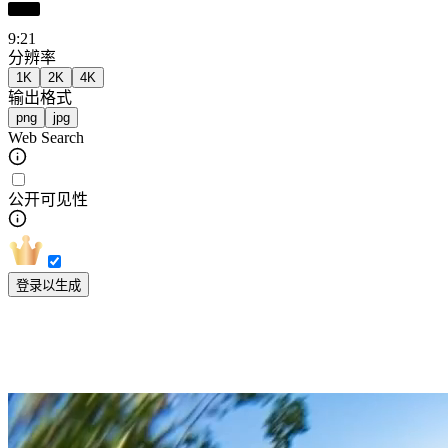
9:21
分辨率
1K
2K
4K
输出格式
png
jpg
Web Search
公开可见性
登录以生成
领略 Nano Banana 2 的独特优势：超越传
统 AI 作图工具的局限