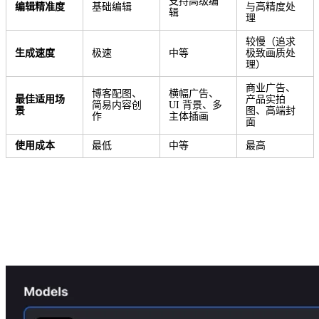
支持高级编
编辑精准度
基础编辑
与高精度处
辑
理
较慢（追求
生成速度
极速
中等
极致画质处
理）
商业广告、
博客配图、
横幅广告、
最佳适用场
产品实拍
简易内容创
UI 背景、多
景
图、高端封
作
主体插画
面
使用成本
最低
中等
最高
如何使用 Nano Banana 2 开启您的首次创
作