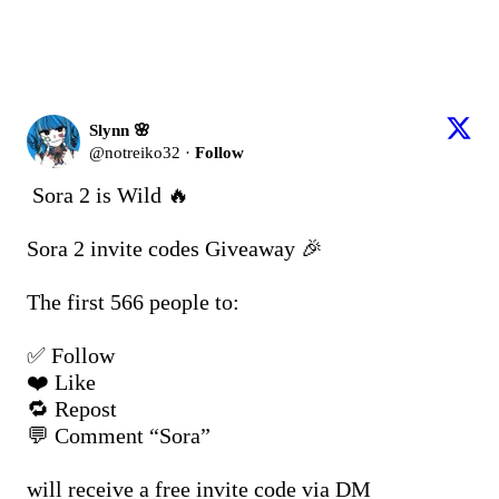
各界專業人士對 Sora 2 的真實評價
Slynn 🌸
@notreiko32
·
Follow
Sora 2 is Wild 🔥

Sora 2 invite codes Giveaway 🎉

The first 566 people to:

✅ Follow

❤️ Like

🔁 Repost

💬 Comment “Sora”

will receive a free invite code via DM
