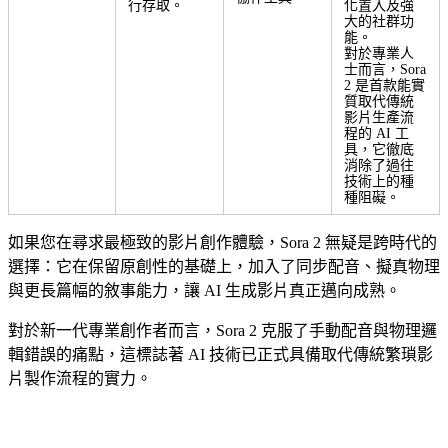
行存取。
化置入及強
大的社群功
能。
對於專業人
士而言，Sora
2 是首款能實
質取代傳統
影片生產流
程的 AI 工
具，它徹底
消除了過往
技術上的種
種阻礙。
如果您在尋求最極致的影片創作體驗，Sora 2 無疑是跨時代的
選擇：它在保留原創性的基礎上，加入了同步配音、擬真物理
與更長篇幅的敘事能力，讓 AI 生成影片真正邁向成熟。
對於新一代專業創作者而言，Sora 2 克服了手動配音與物理邏
輯錯誤的痛點，這標誌著 AI 技術已正式具備取代傳統繁瑣影
片製作流程的實力。
Sora 2 創作指南