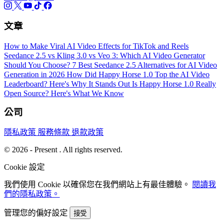
文章
How to Make Viral AI Video Effects for TikTok and Reels
Seedance 2.5 vs Kling 3.0 vs Veo 3: Which AI Video Generator
Should You Choose?
7 Best Seedance 2.5 Alternatives for AI Video
Generation in 2026
How Did Happy Horse 1.0 Top the AI Video
Leaderboard? Here's Why It Stands Out
Is Happy Horse 1.0 Really
Open Source? Here's What We Know
公司
隱私政策
服務條款
退款政策
© 2026 - Present . All rights reserved.
Cookie 設定
我們使用 Cookie 以確保您在我們網站上有最佳體驗。
閱讀我
們的隱私政策。
管理您的偏好設定
接受