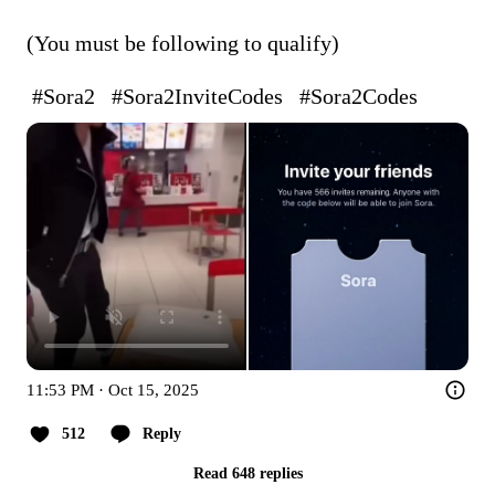
(You must be following to qualify)

 #Sora2 
 #Sora2InviteCodes 
 #Sora2Codes 
11:53 PM · Oct 15, 2025
512
Reply
Read 648 replies