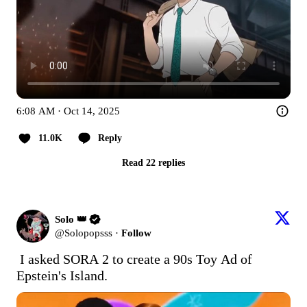
6:08 AM · Oct 14, 2025
11.0K
Reply
Read 22 replies
Solo 👑
@Solopopsss
·
Follow
I asked SORA 2 to create a 90s Toy Ad of 
Epstein's Island.