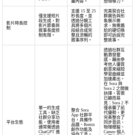
屬內容。
想領導力。
支援 15 至 25
完美契合社
僅支援短片
秒長度，並
群廣告與形
段生成，對
透過分鏡工
象展示需
影片時長控
影片節奏與
具將多個片
求，無需尷
制
敘事長度控
段結合成完
尬的硬切換
制有限。
整且流暢的
即可訴說完
敘事序列。
整故事。
透過社群互
動激發靈
感，藉由參
考他人優質
創意來縮短
學習曲線並
加速產出。
在 Sora 與
Sora 2 之間做
抉擇，答案
已顯而易
見：Sora 2 不
單一的生成
僅承襲了前
整合 Sora
工具，缺乏
代優勢，更
App 社群平
社群分享功
完美整合了
台，具備作
平台生態
能，使用者
同步音訊、
品牆、Remix
通常需透過
物理模擬、
創作功能及
ChatGPT 進
Cameo 個人
協作工具。