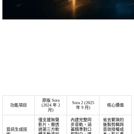
Sora 與 Sora 2：全方位進化的核心優勢解
析
原版 Sora
Sora 2 (2025
功能項目
(2024 年 2
核心價值
年 9 月)
月)
僅支援無聲
內建完整同
省去繁瑣的
影片，需透
步音軌，涵
後製剪輯與
音訊生成技
過第三方軟
蓋精準對口
音效授權成