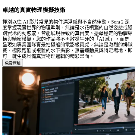
卓越的真實物理模擬技術
揮別以往 AI 影片常見的物件漂浮感與不自然律動，Sora 2 深
度掌握現實世界的物理準則，無論是水花噴濺的自然姿態或腳
踏實地的動態感，皆能展現極致的真實度。憑藉穩定的物體結
構與精密模擬，您的作品將不再散發生硬的「AI 感」，而是
呈現如專業團隊實景拍攝般的電影級質感。無論是激烈的排球
賽、極限跑酷或複雜的水下攝影，無需運動員與特定場地，即
可一鍵生成具備真實物理邏輯的精彩畫面。
免費體驗