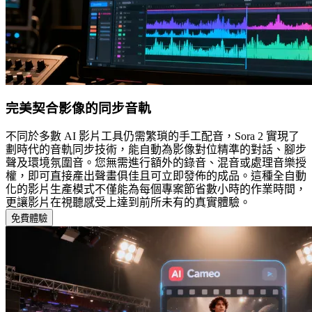
完美契合影像的同步音軌
不同於多數 AI 影片工具仍需繁瑣的手工配音，Sora 2 實現了
劃時代的音軌同步技術，能自動為影像對位精準的對話、腳步
聲及環境氛圍音。您無需進行額外的錄音、混音或處理音樂授
權，即可直接產出聲畫俱佳且可立即發佈的成品。這種全自動
化的影片生產模式不僅能為每個專案節省數小時的作業時間，
更讓影片在視聽感受上達到前所未有的真實體驗。
免費體驗