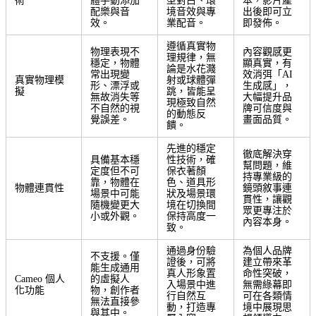
術
體手動添加
型對白、環
本，影片產
配樂與音
境音效與專
出後即可立
效。
業配音。
即發佈。
遵循真實物
物理表現不
內容觀感更
理規律，無
穩定，物體
顯真實，有
論是水花濺
常出現變
效消弭「AI
真實物理模
射或球體彈
形、漂浮或
生成感」，
擬
跳，皆能呈
無故消失等
大幅提升品
現極致自然
不自然的視
牌可信度與
的動態反
覺誤差。
畫面品質。
饋。
先進的穩定
徹底解決穿
具備基本穩
性技術，確
幫問題，維
定度但不可
保衣著顏
持專業級的
靠，物體在
色、道具形
物體連貫性
鏡頭敘事連
場景中可能
狀及場景環
貫性，讓觀
隨機變更大
境在切換間
眾更專注於
小或外觀。
保持高度一
內容本身。
致。
通過身份驗
為個人品牌
不支援。僅
證後，可將
建立帶來革
能生成通用
真人形象置
命性突破，
Cameo 個人
的虛擬人
入場景中進
無需綠幕即
化功能
物，創作者
行自然互
可在各類情
無法直接參
動，打造專
境中展現思
與其中。