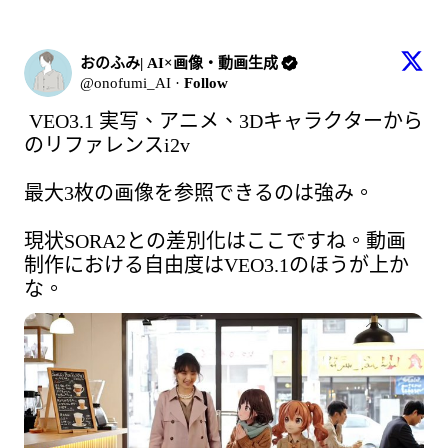
おのふみ| AI×画像・動画生成
@onofumi_AI
·
Follow
VEO3.1 実写、アニメ、3Dキャラクターから
のリファレンスi2v

最大3枚の画像を参照できるのは強み。

現状SORA2との差別化はここですね。動画
制作における自由度はVEO3.1のほうが上か
な。