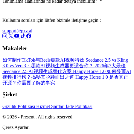
Tanımlama alanlarında ne kadar detaya inebilirim?
Kullanım soruları için lütfen bizimle iletişime geçin :
support@pxz.ai
Makaleler
如何制作TikTok与Reels爆款AI视频特效
Seedance 2.5 vs Kling
3.0 vs Veo 3：哪款AI视频生成器更适合你？
2026年7大最佳
Seedance 2.5 AI视频生成替代方案
Happy Horse 1.0 如何登顶AI
视频排行榜？揭秘其脱颖而出之道
Happy Horse 1.0 是否真正
开源？你需要了解的事实
Şirket
Gizlilik Politikası
Hizmet Şartları
İade Politikası
© 2026 - Present . All rights reserved.
Çerez Ayarları