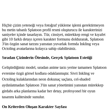
Octoling için Yapay Zeka Destekli Avatar
Tasarımı
Hiçbir çizim yeteneği veya fotoğraf yükleme işlemi gerektirmeyen
bu metin tabanlı Splatoon profil resmi oluşturucu ile karakterinizi
saniyeler içinde tasarlayın. Tür, cinsiyet, mürekkep rengi ve kıyafet
gibi 10 farklı detayı içeren karakter formunu doldurarak, Splatoon
3'ün özgün sanat tarzını yansıtan yuvarlak formda Inkling veya
Octoling avatarlarına kolayca sahip olabilirsiniz.
Sıradan Çizimlerin Ötesinde, Gerçek Splatoon Estetiği
Geliştirdiğimiz model, sıradan anime tarzı yerine tamamen Splatoon
evrenine özgü görsel kodlara odaklanmıştır. Sivri Inkling ve
Octoling kulaklarından neon dokunaç saçlara, cel-shaded
aydınlatmadan Splatoon 3'ün sanat yönetimini yansıtan mürekkep
girdabı arka planlarına kadar her detay, profesyonel bir oyun
tasarımı kalitesinde sunulur.
On Kriterden Oluşan Karakter Sayfası