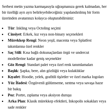
Serbest metin yazma karmaşasıyla uğraşmanıza gerek kalmadan, her
bir özelliği ayrı ayrı belirleyebileceğiniz yapılandırılmış bir form
üzerinden avatarınızı kolayca oluşturabilirsiniz:
Tür
: Inkling veya Octoling seçimi
Cinsiyet
: Erkek, kız veya non-binary seçenekleri
Mürekkep Rengi
: Neon yeşil, macenta veya Splatfest
takımlarına özel renkler
Saç Stili
: Kısa bağlı dokunaçlardan örgü ve undercut
modellerine kadar geniş seçenekler
Göz Rengi
: Standart palet veya özel renk tanımlamaları
Başlık
: Şapka, bere, alın gözlüğü veya kulaklıklar
Kıyafet
: Hoodie, yelek, grafitili tişörtler ve özel marka logoları
Yüz İfadesi
: Özgüvenli gülümseme, sırıtma veya savaşa hazır
bir bakış
Poz
: Portre, zıplama veya aksiyon duruşu
Arka Plan
: Klasik mürekkep efektleri, Inkopolis sokakları veya
sade renkler