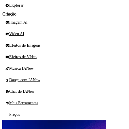
Explorar
Criação
Imagem AI
Vídeo AI
Efeitos de Imagens
Efeitos de Vídeo
Música IA
New
Dança com IA
New
Chat de IA
New
Mais Ferramentas
Preços