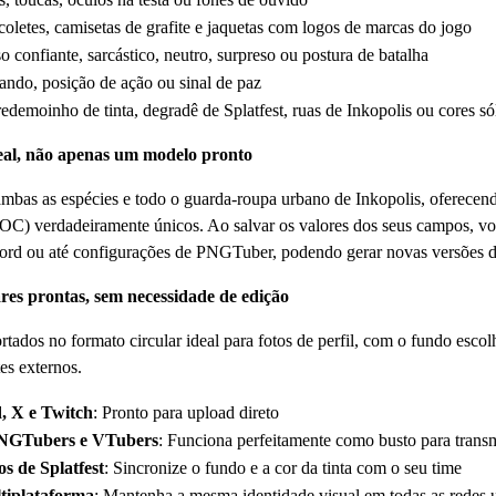
coletes, camisetas de grafite e jaquetas com logos de marcas do jogo
so confiante, sarcástico, neutro, surpreso ou postura de batalha
lando, posição de ação ou sinal de paz
redemoinho de tinta, degradê de Splatfest, ruas de Inkopolis ou cores só
al, não apenas um modelo pronto
mbas as espécies e todo o guarda-roupa urbano de Inkopolis, oferecendo
(OC) verdadeiramente únicos. Ao salvar os valores dos seus campos, vo
scord ou até configurações de PNGTuber, podendo gerar novas versões 
lares prontas, sem necessidade de edição
rtados no formato circular ideal para fotos de perfil, com o fundo esco
es externos.
d, X e Twitch
: Pronto para upload direto
PNGTubers e VTubers
: Funciona perfeitamente como busto para trans
s de Splatfest
: Sincronize o fundo e a cor da tinta com o seu time
tiplataforma
: Mantenha a mesma identidade visual em todas as redes 