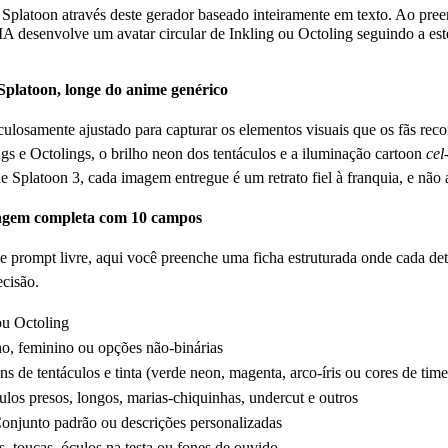
ra Splatoon através deste gerador baseado inteiramente em texto. Ao p
 IA desenvolve um avatar circular de Inkling ou Octoling seguindo a esté
 Splatoon, longe do anime genérico
ulosamente ajustado para capturar os elementos visuais que os fãs rec
ings e Octolings, o brilho neon dos tentáculos e a iluminação cartoon
cel
 de Splatoon 3, cada imagem entregue é um retrato fiel à franquia, e nã
agem completa com 10 campos
de prompt livre, aqui você preenche uma ficha estruturada onde cada det
ecisão.
ou Octoling
no, feminino ou opções não-binárias
ns de tentáculos e tinta (verde neon, magenta, arco-íris ou cores de time
ulos presos, longos, marias-chiquinhas, undercut e outros
Conjunto padrão ou descrições personalizadas
s, toucas, óculos na testa ou fones de ouvido