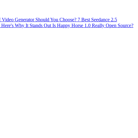
AI Video Generator Should You Choose?
7 Best Seedance 2.5
 Here's Why It Stands Out
Is Happy Horse 1.0 Really Open Source?