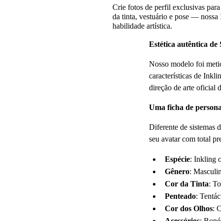
Crie fotos de perfil exclusivas pa
da tinta, vestuário e pose — nossa
habilidade artística.
Estética autêntica de
Nosso modelo foi metic
características de Inkl
direção de arte oficial
Uma ficha de person
Diferente de sistemas 
seu avatar com total pr
Espécie
: Inkling 
Gênero
: Masculi
Cor da Tinta
: To
Penteado
: Tentác
Cor dos Olhos
: 
Acessórios
: Boné