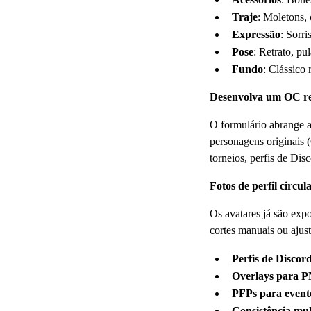
Traje
: Moletons, 
Expressão
: Sorri
Pose
: Retrato, pu
Fundo
: Clássico 
Desenvolva um OC re
O formulário abrange a
personagens originais 
torneios, perfis de Di
Fotos de perfil circu
Os avatares já são expo
cortes manuais ou ajust
Perfis de Discor
Overlays para 
PFPs para evento
Consistência mul