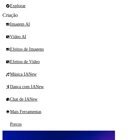
Explorar
Criação
Imagem AI
Vídeo AI
Efeitos de Imagens
Efeitos de Vídeo
Música IA
New
Dança com IA
New
Chat de IA
New
Mais Ferramentas
Preços