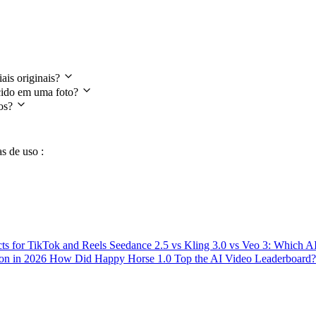
s
iais originais?
ecido em uma foto?
ros?
s de uso :
ts for TikTok and Reels
Seedance 2.5 vs Kling 3.0 vs Veo 3: Which 
ion in 2026
How Did Happy Horse 1.0 Top the AI Video Leaderboard?