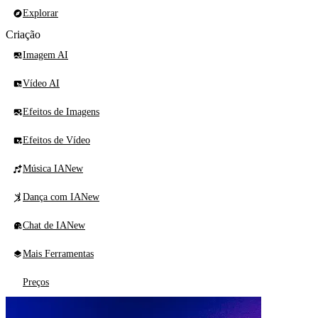
Explorar
Criação
Imagem AI
Vídeo AI
Efeitos de Imagens
Efeitos de Vídeo
Música IA
New
Dança com IA
New
Chat de IA
New
Mais Ferramentas
Preços