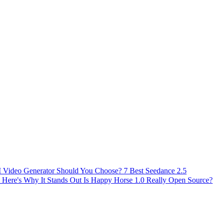
AI Video Generator Should You Choose?
7 Best Seedance 2.5
 Here's Why It Stands Out
Is Happy Horse 1.0 Really Open Source?