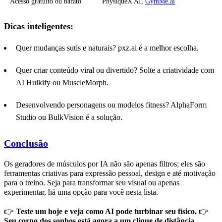
Acesso gratuito ou barato
PhysiqueX AI,
GymMe.ai
Dicas inteligentes:
Quer mudanças sutis e naturais? pxz.ai é a melhor escolha.
Quer criar conteúdo viral ou divertido? Solte a criatividade com
AI Hulkify ou MuscleMorph.
Desenvolvendo personagens ou modelos fitness? AlphaForm
Studio ou BulkVision é a solução.
Conclusão
Os geradores de músculos por IA não são apenas filtros; eles são
ferramentas criativas para expressão pessoal, design e até motivação
para o treino. Seja para transformar seu visual ou apenas
experimentar, há uma opção para você nesta lista.
👉
Teste um hoje e veja como
AI
pode turbinar seu físico.
👉
Seu corpo dos sonhos está agora a um clique de distância.