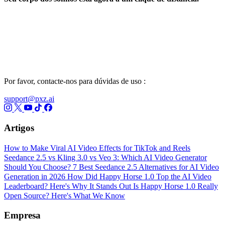
Por favor, contacte-nos para dúvidas de uso :
support@pxz.ai
Artigos
How to Make Viral AI Video Effects for TikTok and Reels
Seedance 2.5 vs Kling 3.0 vs Veo 3: Which AI Video Generator
Should You Choose?
7 Best Seedance 2.5 Alternatives for AI Video
Generation in 2026
How Did Happy Horse 1.0 Top the AI Video
Leaderboard? Here's Why It Stands Out
Is Happy Horse 1.0 Really
Open Source? Here's What We Know
Empresa