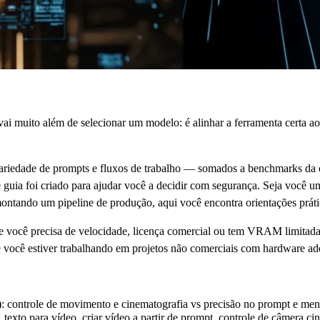
ai muito além de selecionar um modelo: é alinhar a ferramenta certa ao
ariedade de prompts e fluxos de trabalho — somados a benchmarks da 
 guia foi criado para ajudar você a decidir com segurança. Seja você
ando um pipeline de produção, aqui você encontra orientações prática
e você precisa de velocidade, licença comercial ou tem VRAM limita
e você estiver trabalhando em projetos não comerciais com hardware a
: controle de movimento e cinematografia vs precisão no prompt e meno
 texto para vídeo, criar vídeo a partir de prompt, controle de câmera 