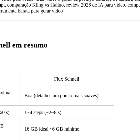
mpt, comparação Kling vs Hailuo, review 2026 de IA para vídeo, compa
rramenta barata para gerar vídeo]
nell em resumo
Flux Schnell
óxima
Boa (detalhes um pouco mais suaves)
60 s)
1~4 steps (~2~8 s)
GB
16 GB ideal / 6 GB mínimo