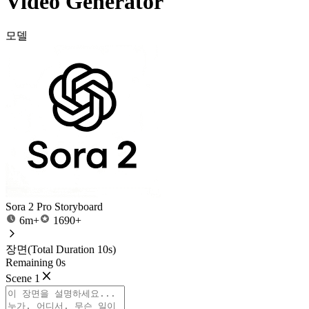
Video Generator
모델
Sora 2 Pro Storyboard
6m+
1690+
장면
(Total Duration 10s)
Remaining 0s
Scene 1